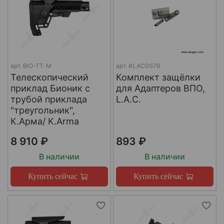
арт.
BIO-TT-M
арт.
#LAC0079
Телескопический
Комплект защёлки
приклад Бионик с
для Адаптеров ВПО,
трубой приклада
L.A.C.
"треугольник",
К.Арма/ K.Arma
8 910 ₽
893 ₽
В наличии
В наличии
Купить сейчас
Купить сейчас