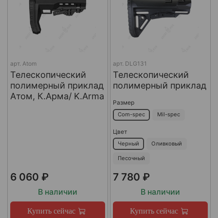
арт.
Atom
арт.
DLG131
Телескопический
Телескопический
полимерный приклад
полимерный приклад
Атом, К.Арма/ K.Arma
Размер
Com-spec
Mil-spec
Цвет
Черный
Оливковый
Песочный
6 060 ₽
7 780 ₽
В наличии
В наличии
Купить сейчас
Купить сейчас