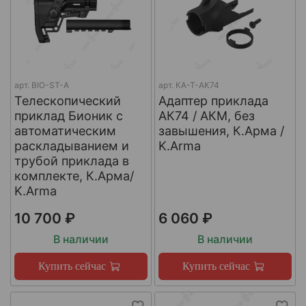
арт.
BIO-ST-A
арт.
КА-Т-АК74
Телескопический
Адаптер приклада
приклад Бионик с
АК74 / АКМ, без
автоматическим
завышения, К.Арма /
раскладыванием и
K.Arma
трубой приклада в
комплекте, К.Арма/
K.Arma
10 700 ₽
6 060 ₽
В наличии
В наличии
Купить сейчас
Купить сейчас