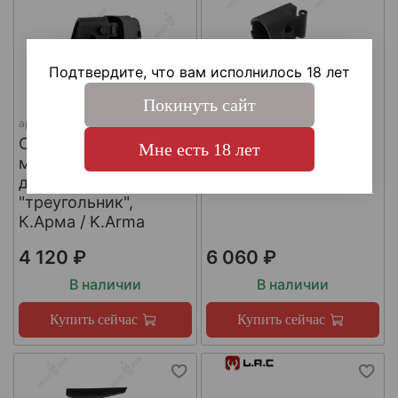
Подтвердите, что вам исполнилось 18 лет
Покинуть сайт
арт.
SH4
арт.
КА-Т-АКС
Складной шарнир
Адаптер приклада
Мне есть 18 лет
модульного приклада
АКСУ/АКС-74У,
для трубы приклада
К.Арма / K.Arma
"треугольник",
К.Арма / K.Arma
4 120 ₽
6 060 ₽
В наличии
В наличии
Купить сейчас
Купить сейчас