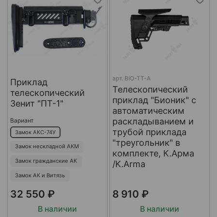
арт.
BIO-TT-A
Приклад
Телескопический
телескопический
приклад "Бионик" с
Зенит "ПТ-1"
автоматическим
раскладыванием и
Вариант
трубой приклада
Замок АКС-74У
"треугольник" в
Замок нескладной АКМ
комплекте, К.Арма
Замок гражданские АК
/K.Arma
Замок АК и Витязь
32 550 ₽
8 910 ₽
В наличии
В наличии