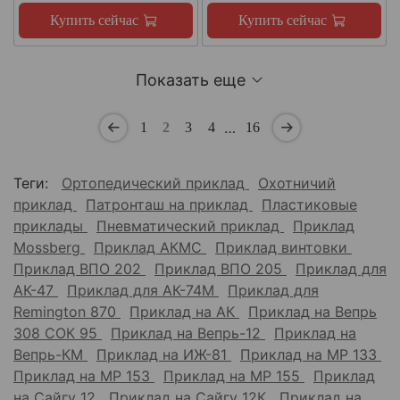
Купить сейчас
Купить сейчас
Показать еще
…
1
2
3
4
16
Теги:
Ортопедический приклад
Охотничий
приклад
Патронташ на приклад
Пластиковые
приклады
Пневматический приклад
Приклад
Mossberg
Приклад АКМС
Приклад винтовки
Приклад ВПО 202
Приклад ВПО 205
Приклад для
АК-47
Приклад для АК-74М
Приклад для
Remington 870
Приклад на АК
Приклад на Вепрь
308 СОК 95
Приклад на Вепрь-12
Приклад на
Вепрь-КМ
Приклад на ИЖ-81
Приклад на МР 133
Приклад на МР 153
Приклад на МР 155
Приклад
на Сайгу 12
Приклад на Сайгу 12К
Приклад на