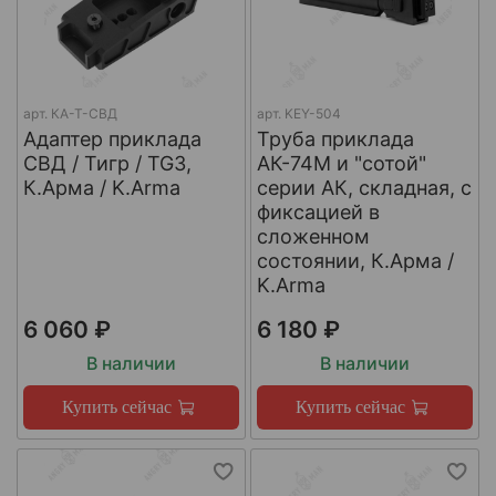
арт.
КА-Т-СВД
арт.
KEY-504
Адаптер приклада
Труба приклада
СВД / Тигр / TG3,
АК-74М и "сотой"
К.Арма / K.Arma
серии АК, складная, с
фиксацией в
сложенном
состоянии, К.Арма /
K.Arma
6 060 ₽
6 180 ₽
В наличии
В наличии
Купить сейчас
Купить сейчас