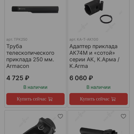
арт.
ТРК250
арт.
КА-Т-АК100
Труба
Адаптер приклада
телескопического
АК74М и «сотой»
приклада 250 мм.
серии АК, К.Арма /
Armacon
K.Arma
4 725 ₽
6 060 ₽
В наличии
В наличии
Купить сейчас
Купить сейчас