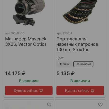
арт.
SCMF-10
арт.
1301/4
Магнифер Maverick
Портплед для
3X26, Vector Optics
нарезных патронов
100 шт, StrixTac
Цвет
Черный
Оливковый
14 175 ₽
5 135 ₽
В наличии
В наличии
Купить сейчас
Купить сейчас