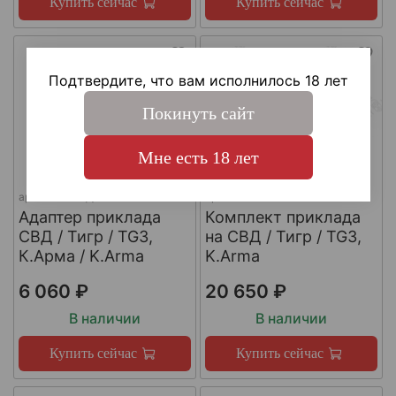
Купить сейчас
Купить сейчас
Подтвердите, что вам исполнилось 18 лет
Покинуть сайт
Мне есть 18 лет
арт.
КА-Т-СВД
арт.
KARMA-SVD-2
Адаптер приклада
Комплект приклада
СВД / Тигр / TG3,
на СВД / Тигр / TG3,
К.Арма / K.Arma
K.Arma
6 060 ₽
20 650 ₽
В наличии
В наличии
Купить сейчас
Купить сейчас