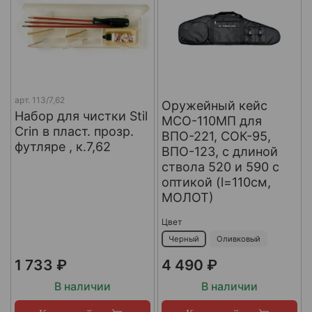
арт.
113/7,62
Оружейный кейс
Набор для чистки Stil
МСО-110МП для
Crin в пласт. прозр.
ВПО-221, СОК-95,
футляре , к.7,62
ВПО-123, с длиной
ствола 520 и 590 с
оптикой (l=110см,
МОЛОТ)
Цвет
Черный
Оливковый
1 733 ₽
4 490 ₽
В наличии
В наличии