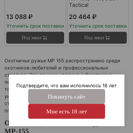
Tactical
13 088 ₽
20 464 ₽
Уточнить срок поставки
Уточнить срок поставки
Под заказ
Под заказ
Охотничье ружье МР 155 распространено среди
охотников-любителей и профессиональных
стрелков. Это оружие надежно и безотказно,
позволяет долгие годы стрелять с высокой
Подтвердите, что вам исполнилось 18 лет
точностью по целям. Оно эффективно в
Покинуть сайт
универсальной комплектации. Однако многие
стрелки модернизируют ружье, используя
пластиковые приклады.
Мне есть 18 лет
Оптимизация охотничьего ружья
МР-155