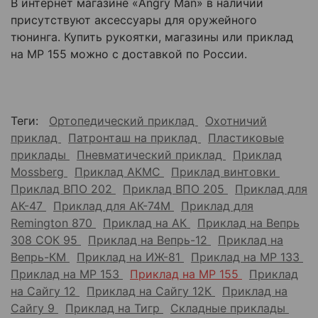
В интернет магазине «Angry Man» в наличии
присутствуют аксессуары для оружейного
тюнинга. Купить рукоятки, магазины или приклад
на МР 155 можно с доставкой по России.
Теги:
Ортопедический приклад
Охотничий
приклад
Патронташ на приклад
Пластиковые
приклады
Пневматический приклад
Приклад
Mossberg
Приклад АКМС
Приклад винтовки
Приклад ВПО 202
Приклад ВПО 205
Приклад для
АК-47
Приклад для АК-74М
Приклад для
Remington 870
Приклад на АК
Приклад на Вепрь
308 СОК 95
Приклад на Вепрь-12
Приклад на
Вепрь-КМ
Приклад на ИЖ-81
Приклад на МР 133
Приклад на МР 153
Приклад на МР 155
Приклад
на Сайгу 12
Приклад на Сайгу 12К
Приклад на
Сайгу 9
Приклад на Тигр
Складные приклады