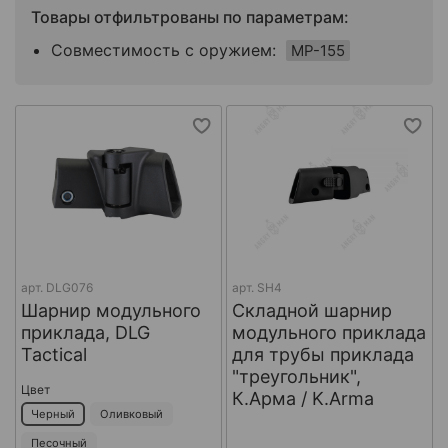
Товары отфильтрованы по параметрам:
Совместимость с оружием:
МР-155
арт.
DLG076
арт.
SH4
Шарнир модульного
Складной шарнир
приклада, DLG
модульного приклада
Tactical
для трубы приклада
"треугольник",
Цвет
К.Арма / K.Arma
Черный
Оливковый
Песочный