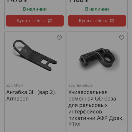
В наличии
В наличии
Купить сейчас
Купить сейчас
арт.
АРЗН
арт.
rtm-afrdre
Антабка ЗН (вар.2).
Универсальная
Armacon
ременная QD база
для рельсовых
интерфейсов
пикатинни АФР Дрек,
РТМ