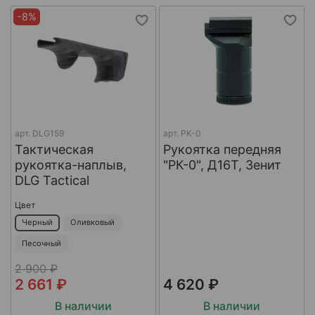
-8%
арт.
DLG159
арт.
РК-0
Тактическая
Рукоятка передняя
рукоятка-наплыв,
"РК-0", Д16Т, Зенит
DLG Tactical
Цвет
Черный
Оливковый
Песочный
2 900 ₽
2 661 ₽
4 620 ₽
В наличии
В наличии