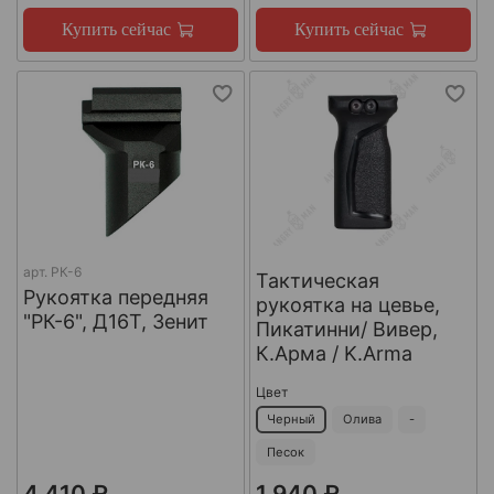
Купить сейчас
Купить сейчас
арт.
РК-6
Тактическая
Рукоятка передняя
рукоятка на цевье,
"РК-6", Д16Т, Зенит
Пикатинни/ Вивер,
К.Арма / K.Arma
Цвет
Черный
Олива
-
Песок
4 410 ₽
1 940 ₽