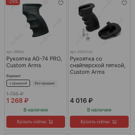
-29%
арт.
999sk
арт.
00041sk
Рукоятка AG-74 PRO,
Рукоятка со
Custom Arms
снайперской пяткой,
Custom Arms
Вариант
с крышкой
без крышки
1 795 ₽
1 268 ₽
4 016 ₽
В наличии
В наличии
Купить сейчас
Купить сейчас