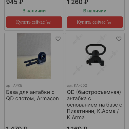
945 ₽
1 260 ₽
В наличии
В наличии
Купить сейчас
Купить сейчас
арт.
АРКБ
арт.
KA-002
База для антабки с
QD (быстросъемная)
QD слотом, Armacon
антабка с
основанием на базе с
Пикатинни, К.Арма /
K.Arma
1 470 ₽
1 160 ₽