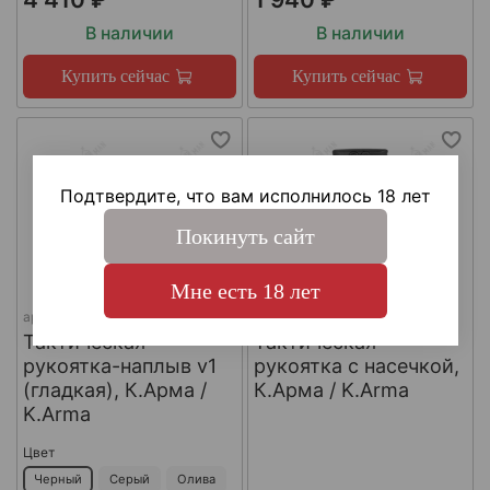
В наличии
В наличии
Купить сейчас
Купить сейчас
Подтвердите, что вам исполнилось 18 лет
Покинуть сайт
Мне есть 18 лет
арт.
KA-T-TG6
арт.
KEY-403
Тактическая
Тактическая
рукоятка-наплыв v1
рукоятка с насечкой,
(гладкая), К.Арма /
К.Арма / K.Arma
K.Arma
Цвет
Черный
Серый
Олива