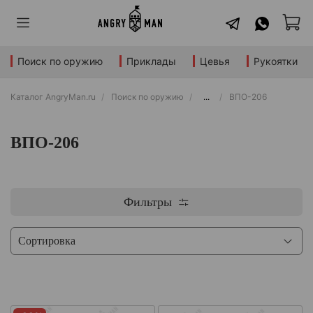
Поиск по оружию
Приклады
Цевья
Рукоятки
Каталог AngryMan.ru
Поиск по оружию
...
ВПО-206
ВПО-206
Фильтры