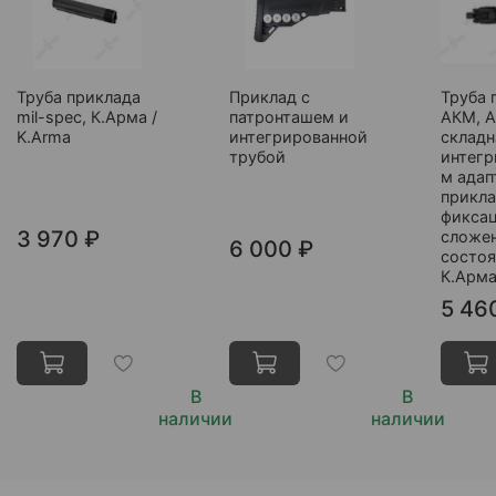
Труба приклада
Приклад с
Труба 
mil-spec, К.Арма /
патронташем и
АКМ, А
K.Arma
интегрированной
складн
трубой
интег
м ада
прикла
фиксац
3 970 ₽
сложе
6 000 ₽
состоя
К.Арма
5 46
В
В
наличии
наличии