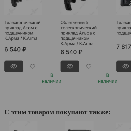
Телескопический
Облегченный
Телеск
приклад Атом с
телескопический
прикла
подщечником,
приклад Альфа с
подще
К.Арма / K.Arma
подщечником,
К.Арма / K.Arma
7 817
6 540 ₽
6 540 ₽
В
В
наличии
наличии
С этим товаром покупают также: