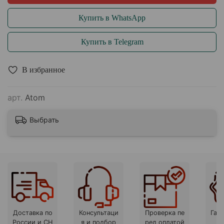
Купить в WhatsApp
Купить в Telegram
В избранное
арт.
Atom
Выбрать
Доставка по
Консультаци
Проверка пе
Гара
России и СН
я и подбор
ред оплатой