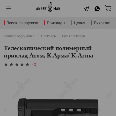
Поиск по оружию
Приклады
Цевья
Рукоятки
Каталог AngryMan.ru
Приклады
Базы приклада
Телескопический полимерный
приклад Атом, К.Арма/ K.Arma
(0)