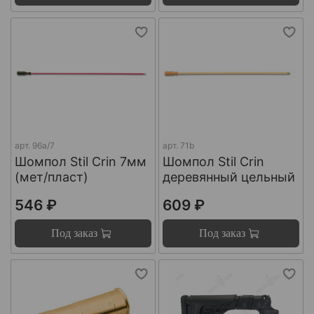
арт.
96a/7
арт.
71b
Шомпол Stil Crin 7мм
Шомпол Stil Crin
(мет/пласт)
деревянный цельный
546 ₽
609 ₽
Под заказ
Под заказ