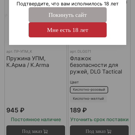
Подтвердите, что вам исполнилось 18 лет
Покинуть сайт
Мне есть 18 лет
арт.
ПР-УПМ_К
арт.
DLG071
Пружина УПМ,
Флажок
К.Арма / K.Arma
безопасности для
ружей, DLG Tactical
Цвет
Кислотно-розовый
Кислотно-желтый
945 ₽
189 ₽
Постоянное наличие
Уточнить срок поставки
Под заказ
Под заказ