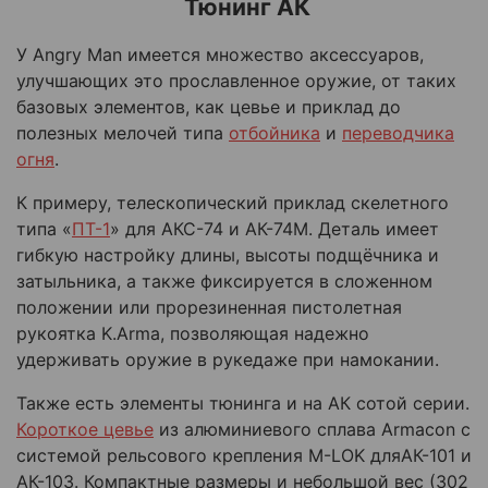
Тюнинг АК
У
Angry
Man
имее
тся
множество
аксессуаров
,
улучшающих
это
прославленное
оружи
е
,
от таких
базовых
элементов, как цевье и
приклад до
полез
ных мелочей
типа
отбойника
и
переводчика
огня
.
К примеру, телескопический приклад
скелетного
типа
«
ПТ-1
»
для
АКС-74
и
АК-74М
. Деталь имеет
гибкую настройку длины, высоты
подщёчника
и
затыльника, а также фикс
ируется в сложенном
положении
или п
рорез
иненная пистолетная
рукоятка
K
.
Arma
, позволяющая надежно
удерживать оружие в руке
даже при намокании.
Так
же есть
элементы тюнинга и на
АК сотой серии.
К
ороткое цевье
из алюминиевого сплава
Armacon
с
системой рельсового крепления
M
-
LOK
для
АК-101
и
АК-103
. Компактные размеры и небольшой вес (302