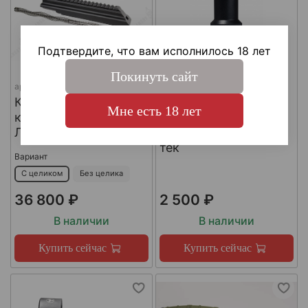
Подтвердите, что вам исполнилось 18 лет
Покинуть сайт
арт.
piligrim
арт.
НХС-АК74
Крышка ствольной
Насадка для
Мне есть 18 лет
коробки "Пилигрим",
холостой стрельбы
Легальный Арсенал
для АК-74, Дельта-
тек
Вариант
С целиком
Без целика
36 800 ₽
2 500 ₽
В наличии
В наличии
Купить сейчас
Купить сейчас