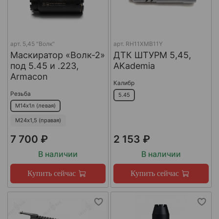
арт.
5,45 "Волк"
арт.
RH11XMB11Y
Маскиратор «Волк-2»
ДТК ШТУРМ 5,45,
под 5.45 и .223,
AKademia
Armacon
Калибр
Резьба
5.45
М14х1л (левая)
М24х1,5 (правая)
7 700 ₽
2 153 ₽
В наличии
В наличии
Купить сейчас
Купить сейчас