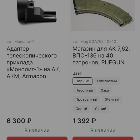
арт.
Монолит-1
арт.
Mag SGA762 40-40
Адаптер
Магазин для АК 7,62,
телескопического
ВПО-136 на 40
приклада
патронов, PUFGUN
«Монолит-1» на АК,
Цвет
АКМ, Armacon
Черный
Оливковый
Песочный
Хаки
Прозрачный
Желтый
Серый
Синий
6 300 ₽
1 392 ₽
В наличии
В наличии