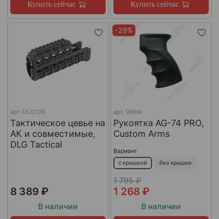
Купить сейчас
Купить сейчас
-29%
арт.
DLG136
арт.
999sk
Тактическое цевье на
Рукоятка AG-74 PRO,
АК и совместимые,
Custom Arms
DLG Tactical
Вариант
с крышкой
без крышки
1 795 ₽
8 389 ₽
1 268 ₽
В наличии
В наличии