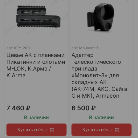
арт.
KEY-200
арт.
Монолит 3
Цевье АК с планками
Адаптер
Пикатинни и слотами
телескопического
M-LOK, К.Арма /
приклада
K.Arma
«Монолит-3» для
складных АК
(АК-74М, АКС, Сайга
С и МК), Armacon
7 460 ₽
6 500 ₽
В наличии
В наличии
Купить сейчас
Купить сейчас