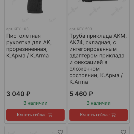
арт.
KEY-103
арт.
KEY-503
Пистолетная
Труба приклада АКМ,
рукоятка для AК,
АК74, складная, с
прорезиненная,
интегрированным
К.Арма / K.Arma
адаптером приклада
и фиксацией в
сложенном
состоянии, К.Арма /
K.Arma
3 040 ₽
5 460 ₽
В наличии
В наличии
Купить сейчас
Купить сейчас