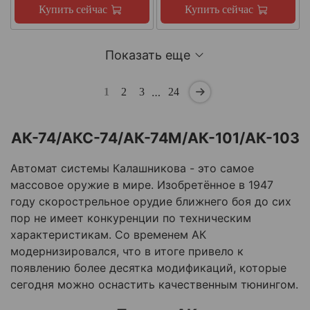
Купить сейчас
Купить сейчас
Показать еще
…
1
2
3
24
АК-74/АКС-74/АК-74М/АК-101/АК-103
Автомат системы Калашникова
-
это
самое
массовое оружие
в мире. И
зобретённое в 1947
году скорострельное орудие ближнего боя до сих
пор не имеет конкуренции по техническим
характеристикам
. Со временем АК
модернизировался, что в итоге привело к
появлению более десятка модификаций, которые
сегодня можно оснастить качественным тюнингом.