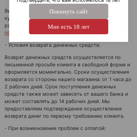
Подтвердите, что вам исполнилось 18 лет
Вы всегда можете вернуть/обменять товар,
Покинуть сайт
купленный на нашем сайте, полные условия
размещены на странице:
Мне есть 18 лет
https://www.angryman.ru/page/return
- Условия возврата денежных средств:
Возврат денежных средств осуществляется по
письменной просьбе клиента в свободной форме и
оформляется моментально. Сроки осуществления
возарата со стороны нашего магазина: от 1 часа до
2 рабочих дней. Срок поступления денежных
средств также может зависеть от вашего банка и
может составлять до 14 рабочих дней. Мы
предоставляем подтверждение осуществления
возврата денег по первому требованию клиента.
- При возникновении проблем с оплатой: