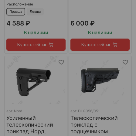
Расположение
Правша
Левша
4 588 ₽
6 000 ₽
В наличии
В наличии
Купить сейчас
Купить сейчас
арт.
Nord
арт.
DLG056/051
Усиленный
Телескопический
телескопический
приклад с
приклад Норд,
подщечником