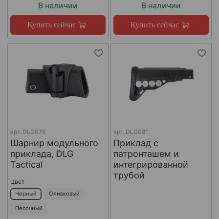
В наличии
В наличии
Купить сейчас
Купить сейчас
арт.
DLG076
арт.
DLG081
Шарнир модульного
Приклад с
приклада, DLG
патронташем и
Tactical
интегрированной
трубой
Цвет
Черный
Оливковый
Песочный