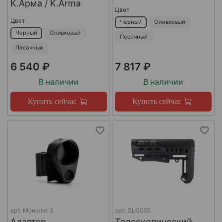
К.Арма / K.Arma
Цвет
Цвет
Черный
Оливковый
Черный
Оливковый
Песочный
Песочный
6 540 ₽
7 817 ₽
В наличии
В наличии
Купить сейчас
Купить сейчас
арт.
Монолит 3
арт.
DLG055
Адаптер
Телескопический