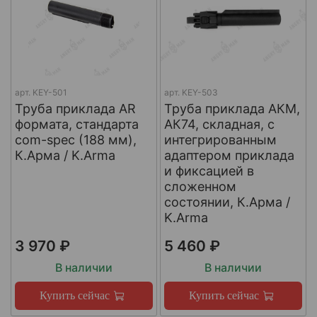
арт.
KEY-501
арт.
KEY-503
Труба приклада AR
Труба приклада АКМ,
формата, стандарта
АК74, складная, с
com-spec (188 мм),
интегрированным
К.Арма / K.Arma
адаптером приклада
и фиксацией в
сложенном
состоянии, К.Арма /
K.Arma
3 970 ₽
5 460 ₽
В наличии
В наличии
Купить сейчас
Купить сейчас