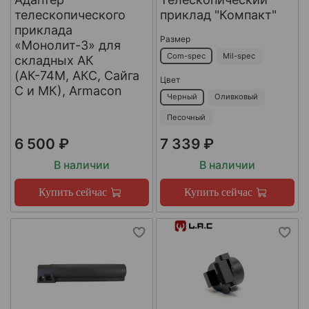
телескопического
приклад "Компакт"
приклада
Размер
«Монолит-3» для
Com-spec
Mil-spec
складных АК
(АК-74М, АКС, Сайга
Цвет
С и МК), Armacon
Черный
Оливковый
Песочный
6 500 ₽
7 339 ₽
В наличии
В наличии
Купить сейчас
Купить сейчас