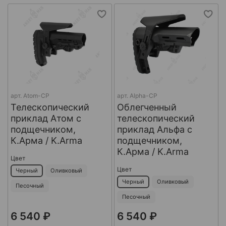
арт.
Atom-CP
арт.
Alpha-CP
Телескопический
Облегченный
приклад Атом с
телескопический
подщечником,
приклад Альфа с
К.Арма / K.Arma
подщечником,
К.Арма / K.Arma
Цвет
Цвет
Черный
Оливковый
Черный
Оливковый
Песочный
Песочный
6 540 ₽
6 540 ₽