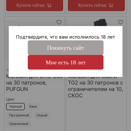
Купить сейчас
Купить сейчас
Подтвердите, что вам исполнилось 18 лет
Покинуть сайт
Мне есть 18 лет
арт.
Mag Vp 209-30
арт.
ТГ-2-30
Магазин для ВПО-209
Магазин для Сайги
на 30 патронов,
TG2 на 30 патронов с
PUFGUN
ограничителем на 10,
СКОС
Цвет
Черный
Хаки
Прозрачный
Серый
Оранжевый