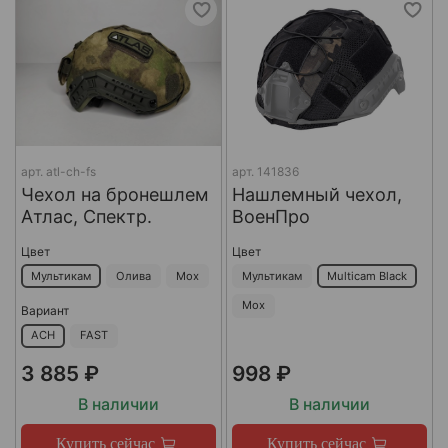
арт.
atl-ch-fs
арт.
141836
Чехол на бронешлем
Нашлемный чехол,
Атлас, Спектр.
ВоенПро
Цвет
Цвет
Мультикам
Олива
Мох
Мультикам
Multicam Black
Мох
Вариант
ACH
FAST
3 885 ₽
998 ₽
В наличии
В наличии
Купить сейчас
Купить сейчас