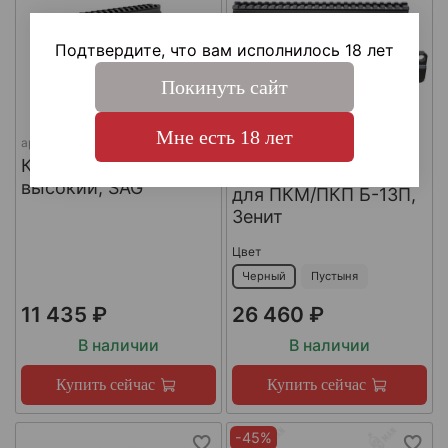
Подтвердите, что вам исполнилось 18 лет
Покинуть сайт
Мне есть 18 лет
арт.
ФР-0008
Кронштейн над
Кронштейн СВД
ствольной коробкой
высокий, SAG
для ПКМ/ПКП Б-13П,
Зенит
Цвет
Черный
Пустыня
11 435 ₽
26 460 ₽
В наличии
В наличии
Купить сейчас
Купить сейчас
-45%