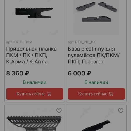
арт.
КА-П-ПКМ
арт.
HEX_PIC_PK
Прицельная планка
База picatinny для
ПКМ / ПК / ПКП,
пулемётов ПК/ПКМ/
К.Арма / K.Arma
ПКП, Гексагон
8 360 ₽
6 000 ₽
В наличии
В наличии
Купить сейчас
Купить сейчас