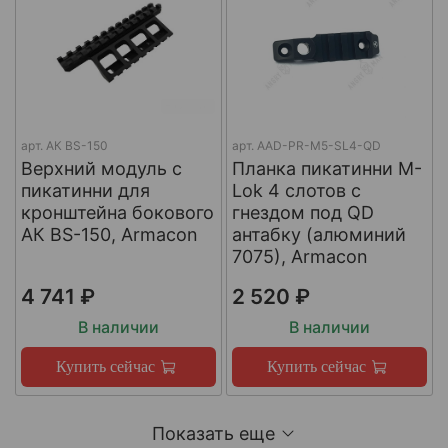
арт.
АК BS-150
арт.
AAD-PR-M5-SL4-QD
Верхний модуль с
Планка пикатинни M-
пикатинни для
Lok 4 слотов с
кронштейна бокового
гнездом под QD
АК BS-150, Armacon
антабку (алюминий
7075), Armacon
4 741 ₽
2 520 ₽
В наличии
В наличии
Купить сейчас
Купить сейчас
Показать еще