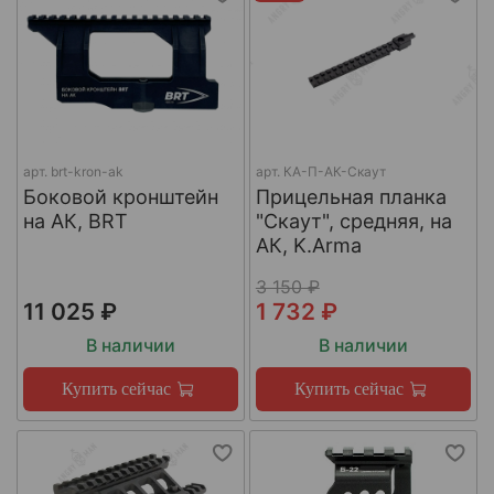
арт.
brt-kron-ak
арт.
КА-П-АК-Скаут
Боковой кронштейн
Прицельная планка
на АК, BRT
"Скаут", средняя, на
АК, K.Arma
3 150 ₽
11 025 ₽
1 732 ₽
В наличии
В наличии
Купить сейчас
Купить сейчас