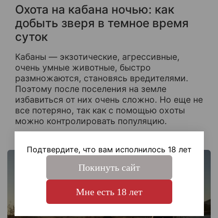
Охота на кабана ночью: как
добыть зверя в темное время
суток
Кабаны — экзотические, агрессивные,
очень умные животные, быстро
размножаются, становясь вредителями.
Поэтому после поселения на земле
избавиться от них очень сложно. Но еще не
все потеряно, так как с помощью охоты
можно контролировать популяцию.
Подтвердите, что вам исполнилось 18 лет
Покинуть сайт
Мне есть 18 лет