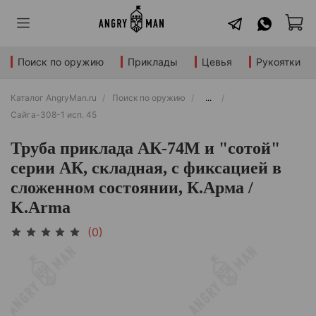
Поиск по оружию
Приклады
Цевья
Рукоятки
Каталог AngryMan.ru
Поиск по оружию
...
Сайга-308-1 исп. 45
Труба приклада АК-74М и "сотой"
серии АК, складная, с фиксацией в
сложенном состоянии, К.Арма /
K.Arma
(0)