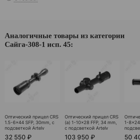
Аналогичные товары из категории
Сайга-308-1 исп. 45:
Оптический прицел CRS
Оптический прицел CRS
Оптиче
1.5-6x44 SFP, 30mm, с
(a) 1-10x28 FFP, 34 mm,
1-8x24
подсветкой Artelv
с подсветкой Artelv
подсве
32 550 ₽
103 950 ₽
50 4