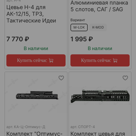
арт.
Н-4
Алюминиевая планка
Цевье Н-4 для
5 слотов, САГ / SAG
АК-12/15, ТР3,
Тактические Идеи
Вариант
M-LOK
K-MOD
7 770 ₽
1 995 ₽
В наличии
В наличии
Купить сейчас
Купить сейчас
арт.
КА-Ц-Оптимус-Д
арт.
СПОРТ-4
Комплект "Оптимус-
Комплект цевья для