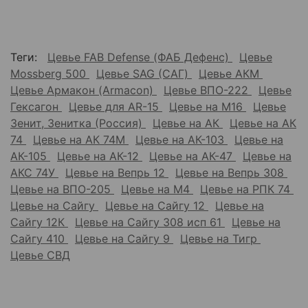
Теги:
Цевье FAB Defense (ФАБ Дефенс)
Цевье
Mossberg 500
Цевье SAG (САГ)
Цевье АКМ
Цевье Армакон (Armacon)
Цевье ВПО-222
Цевье
Гексагон
Цевье для AR-15
Цевье на М16
Цевье
Зенит, Зенитка (Россия)
Цевье на АК
Цевье на АК
74
Цевье на АК 74М
Цевье на АК-103
Цевье на
АК-105
Цевье на АК-12
Цевье на АК-47
Цевье на
АКС 74У
Цевье на Вепрь 12
Цевье на Вепрь 308
Цевье на ВПО-205
Цевье на М4
Цевье на РПК 74
Цевье на Сайгу
Цевье на Сайгу 12
Цевье на
Сайгу 12К
Цевье на Сайгу 308 исп 61
Цевье на
Сайгу 410
Цевье на Сайгу 9
Цевье на Тигр
Цевье СВД