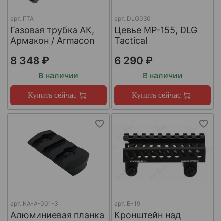
арт.
ГТА
арт.
DLG030
Газовая трубка АК,
Цевье МР-155, DLG
Армакон / Armacon
Tactical
8 348 ₽
6 290 ₽
В наличии
В наличии
Купить сейчас
Купить сейчас
арт.
КА-А-001-3
арт.
Б-19
Алюминиевая планка
Кронштейн над