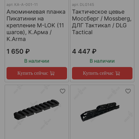
арт.
КА-А-001-11
арт.
DLG145
Алюминиевая планка
Тактическое цевье
Пикатинни на
Моссберг / Mossberg,
крепление M-LOK (11
ДЛГ Тактикал / DLG
шагов), К.Арма /
Tactical
K.Arma
1 650 ₽
4 447 ₽
В наличии
В наличии
Купить сейчас
Купить сейчас