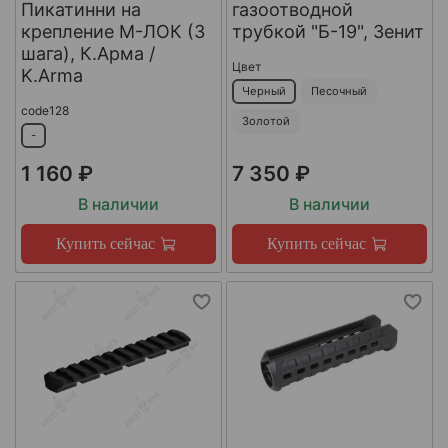
Пикатинни на
газоотводной
крепление M-ЛОК (3
трубкой "Б-19", Зенит
шага), К.Арма /
Цвет
K.Arma
Черный
Песочный
code128
Золотой
-
1 160 ₽
7 350 ₽
В наличии
В наличии
Купить сейчас
Купить сейчас