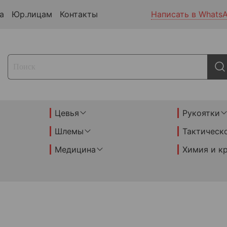
а
Юр.лицам
Контакты
Написать в Whats
Цевья
Рукоятки
Шлемы
Тактическ
Медицина
Химия и к