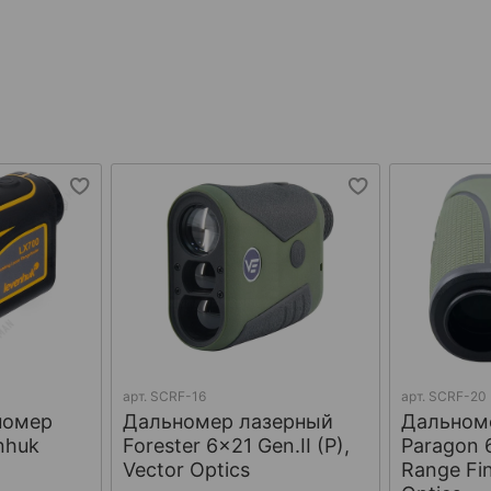
арт.
SCRF-16
арт.
SCRF-20
номер
Дальномер лазерный
Дальном
nhuk
Forester 6x21 Gen.II (P),
Paragon 
Vector Optics
Range Fin