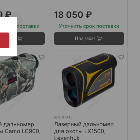
9 ₽
18 050 ₽
ь срок поставки
Уточнить срок поставки
д заказ
Под заказ
арт.
81418
й дальномер
Лазерный дальномер
ы Camo LC900,
для охоты LX1500,
k
Levenhuk