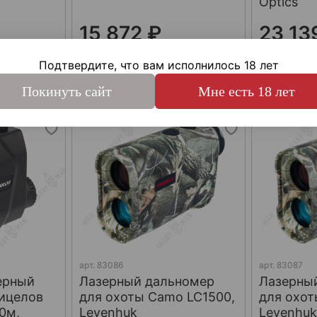
Optics
15 872 ₽
23 13
ии
Уточнить срок поставки
Уточнит
Подтвердите, что вам исполнилось 18 лет
с
Под заказ
По
Покинуть сайт
Мне есть 18 лет
арт.
83086
арт.
83087
ерный
Лазерный дальномер
Лазерны
рицелов
для охоты Camo LC1500,
для охот
0м,
Levenhuk
Levenhu