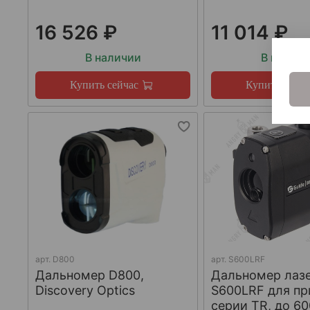
16 526 ₽
11 014 ₽
В наличии
В налич
Купить сейчас
Купить сейча
арт.
D800
арт.
S600LRF
Дальномер D800,
Дальномер лаз
Discovery Optics
S600LRF для п
серии TR, до 60