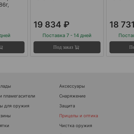
86г,
19 834 ₽
18 73
 дней
Поставка 7 - 14 дней
Постав
Под заказ
По
клады
Аксессуары
и пламегасители
Снаряжение
ы для оружия
Защита
азины
Прицелы и оптика
ятки
Чистка оружия