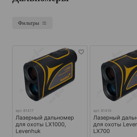
Фильтры
арт.
81417
арт.
81416
Лазерный дальномер
Лазерный даль
для охоты LX1000,
для охоты Leve
Levenhuk
LX700