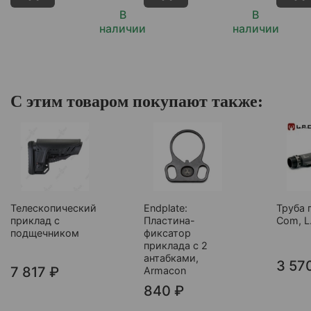
В
В
наличии
наличии
С этим товаром покупают также:
Телескопический
Endplate:
Труба 
приклад с
Пластина-
Com, L
подщечником
фиксатор
приклада с 2
антабками,
3 57
7 817 ₽
Armacon
840 ₽