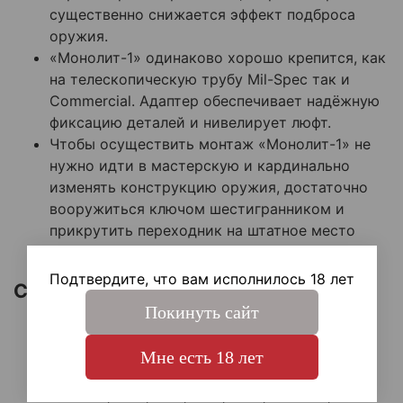
существенно снижается эффект подброса
оружия.
«Монолит-1» одинаково хорошо крепится, как
на телескопическую трубу
Mil-Spec так и
Commercial. Адаптер обеспечивает надёжную
фиксацию деталей и нивелирует люфт.
Чтобы осуществить монтаж «Монолит-1» не
нужно идти в мастерскую и кардинально
изменять конструкцию оружия, достаточно
вооружиться ключом шестигранником и
прикрутить переходник
на штатное место
крепления приклада.
Подтвердите, что вам исполнилось 18 лет
Совместимость:
Покинуть сайт
АКМ, АК-74;
АК-366 Ланкастер,
АКС-366-Ланкастер-08,
Мне есть 18 лет
АКС-366-Ланкастер-09;
ВПО-131, -133, -136, -139, -209, -289-02;