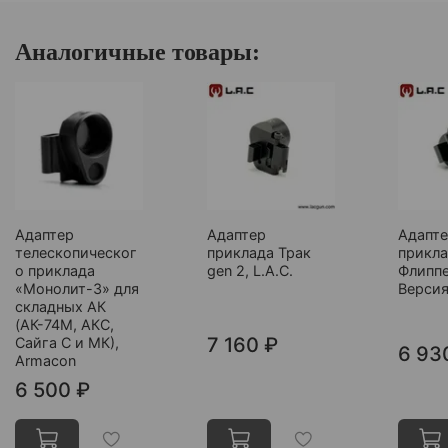
Аналогичные товары:
Адаптер
Адаптер
Адапт
телескопическог
приклада Трак
прикл
о приклада
gen 2, L.A.C.
Флипп
«Монолит-3» для
Версия
складных АК
(АК-74М, АКС,
7 160 ₽
Сайга С и МК),
6 93
Armacon
6 500 ₽