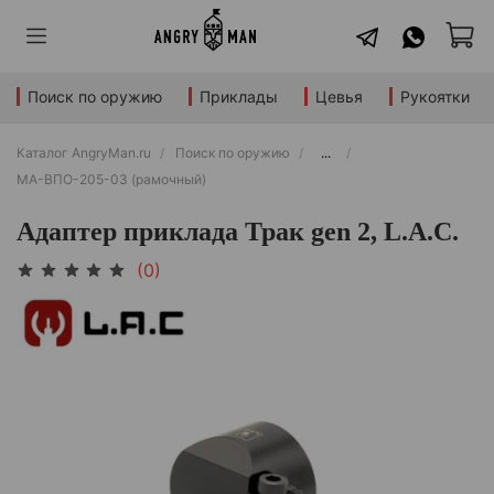
Поиск по оружию
Приклады
Цевья
Рукоятки
Каталог AngryMan.ru
Поиск по оружию
...
МА-ВПО-205-03 (рамочный)
Адаптер приклада Трак gen 2, L.A.C.
(0)