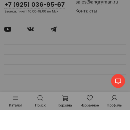
sales@angryman.ru
+7 (925) 036-95-67
Контакты
Звонки: пн-пт 10.00-18.00 по Мск
Каталог
Поиск
Корзина
Избранное
Профиль