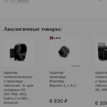
Отзывы
Аналогичные товары:
Адаптер
Адаптер
Адапт
телескопическог
приклада
телеск
о приклада
Флиппер
о прик
«Монолит-3» для
Версия-2, L.A.C.
«Монол
складных АК
АК, АК
(АК-74М, АКС,
Сайга С и МК),
6 930 ₽
6 30
Armacon