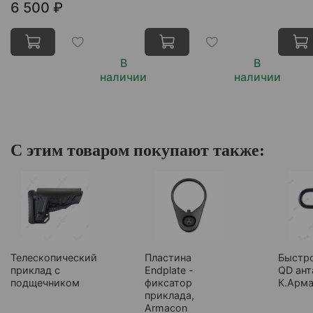
6 500 ₽
В
В
наличии
наличии
С этим товаром покупают также:
Телескопический
Пластина
Быстр
приклад с
Endplate -
QD ант
подщечником
фиксатор
К.Арма
приклада,
Armacon