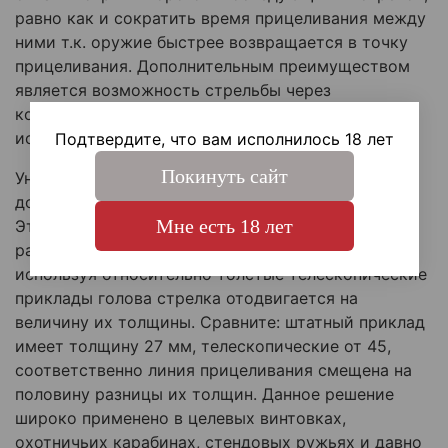
равно как и сократить время прицеливания между
ними т.к. оружие быстрее возвращается в точку
прицеливания. Дополнительным преимуществом
является возможность стрельбы через
коллиматоры и оптические прицелы без
использования упора щеки.
Подтвердите, что вам исполнилось 18 лет
Покинуть сайт
Уникальность второй генерации Трака, в
дополнительном смещении оси приклада вправо.
Мне есть 18 лет
Это решение позволяет, при прицеливании
расположить глаз ближе к центральной оси, ведь
используя относительно толстые телескопические
приклады голова стрелка отодвигается на
величину их толщины. Сравните: штатный приклад
имеет толщину 27 мм, телескопические от 45,
соответственно линия прицеливания смещена на
половину разницы их толщин. Данное решение
широко применено в целевых винтовках,
охотничьих карабинах, стендовых ружьях и давно