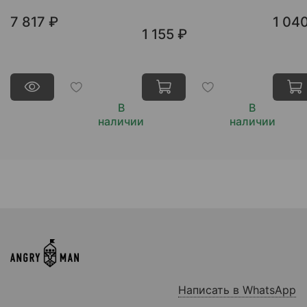
7 817 ₽
1 04
1 155 ₽
В
В
наличии
наличии
Написать в WhatsApp