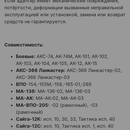
Если адаптер имеет механические повреждения,
потёртости, деформации вызванные неправильной
эксплуатацией или установкой, замена или возврат
средств не гарантируется.
Совместимость:
Боевые:
АКС-74, АК-74М, АК-101, АК-102,
АК-103, АК-104, АК-105, АК-12, АК-15
АКС-366 Ланкастер:
АКС-366 Ланкастер-02,
АКС-366 Ланкастер-03
ВПО
-154,-155М,-158,-165-01,-289
МА-136:
МА-136-02, МА-136-03
МА-АК:
МА-АК-02, МА-АК-03
МА-ВПО-205:
-02 (рамочный), -03
(рамочный)
Сайга-12К:
исп. 10, 30, 33, Тактика исп. 40
Сайга-12С:
исп. 10, Тактика исп. 1, исп. 40