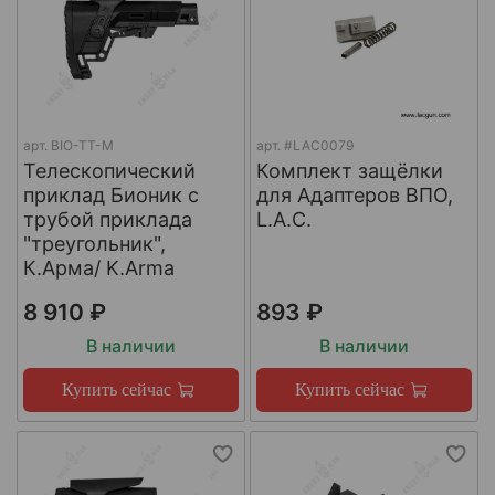
арт.
BIO-TT-M
арт.
#LAC0079
Телескопический
Комплект защёлки
приклад Бионик с
для Адаптеров ВПО,
трубой приклада
L.A.C.
"треугольник",
К.Арма/ K.Arma
8 910 ₽
893 ₽
В наличии
В наличии
Купить сейчас
Купить сейчас