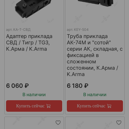
арт.
КА-Т-СВД
арт.
KEY-504
Адаптер приклада
Труба приклада
СВД / Тигр / TG3,
АК-74М и "сотой"
К.Арма / K.Arma
серии АК, складная, с
фиксацией в
сложенном
состоянии, К.Арма /
K.Arma
6 060 ₽
6 180 ₽
В наличии
В наличии
Купить сейчас
Купить сейчас