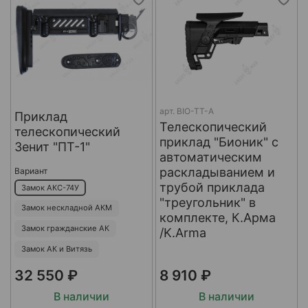
арт.
BIO-TT-A
Приклад
Телескопический
телескопический
приклад "Бионик" с
Зенит "ПТ-1"
автоматическим
раскладыванием и
Вариант
трубой приклада
Замок АКС-74У
"треугольник" в
Замок нескладной АКМ
комплекте, К.Арма
Замок гражданские АК
/K.Arma
Замок АК и Витязь
32 550 ₽
8 910 ₽
В наличии
В наличии