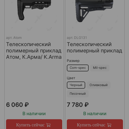
арт.
Atom
арт.
DLG131
Телескопический
Телескопический
полимерный приклад
полимерный приклад
Атом, К.Арма/ K.Arma
Размер
Com-spec
Mil-spec
Цвет
Черный
Оливковый
Песочный
6 060 ₽
7 780 ₽
В наличии
В наличии
Купить сейчас
Купить сейчас