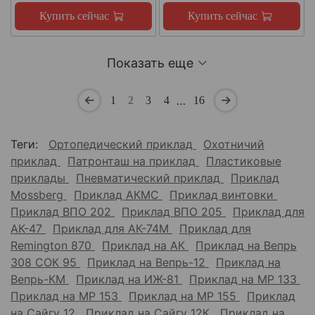
Купить сейчас
Купить сейчас
Показать еще
…
1
2
3
4
16
Теги:
Ортопедический приклад
Охотничий
приклад
Патронташ на приклад
Пластиковые
приклады
Пневматический приклад
Приклад
Mossberg
Приклад АКМС
Приклад винтовки
Приклад ВПО 202
Приклад ВПО 205
Приклад для
АК-47
Приклад для АК-74М
Приклад для
Remington 870
Приклад на АК
Приклад на Вепрь
308 СОК 95
Приклад на Вепрь-12
Приклад на
Вепрь-КМ
Приклад на ИЖ-81
Приклад на МР 133
Приклад на МР 153
Приклад на МР 155
Приклад
на Сайгу 12
Приклад на Сайгу 12К
Приклад на