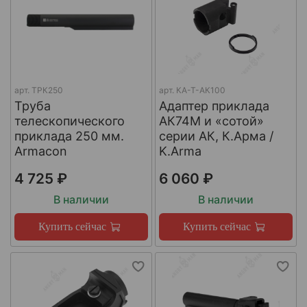
арт.
ТРК250
арт.
КА-Т-АК100
Труба
Адаптер приклада
телескопического
АК74М и «сотой»
приклада 250 мм.
серии АК, К.Арма /
Armacon
K.Arma
4 725 ₽
6 060 ₽
В наличии
В наличии
Купить сейчас
Купить сейчас