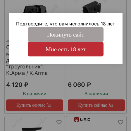
Подтвердите, что вам исполнилось 18 лет
Покинуть сайт
арт.
SH4
арт.
КА-Т-АКС
Складной шарнир
Адаптер приклада
Мне есть 18 лет
модульного приклада
АКСУ/АКС-74У,
для трубы приклада
К.Арма / K.Arma
"треугольник",
К.Арма / K.Arma
4 120 ₽
6 060 ₽
В наличии
В наличии
Купить сейчас
Купить сейчас