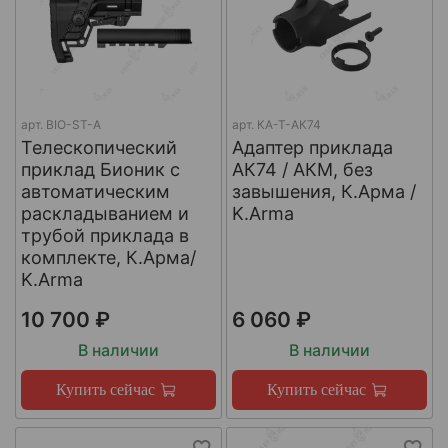
арт.
BIO-ST-A
арт.
КА-Т-АК74
Телескопический
Адаптер приклада
приклад Бионик с
АК74 / АКМ, без
автоматическим
завышения, К.Арма /
раскладыванием и
K.Arma
трубой приклада в
комплекте, К.Арма/
K.Arma
10 700 ₽
6 060 ₽
В наличии
В наличии
Купить сейчас
Купить сейчас