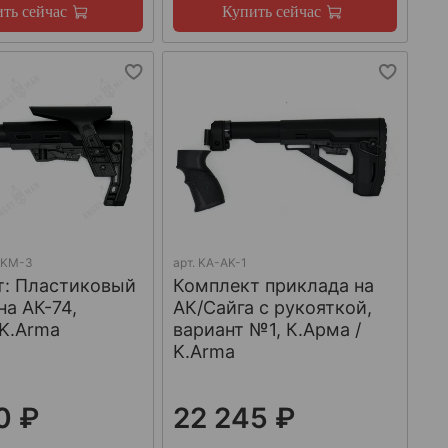
ть сейчас
Купить сейчас
AKM-3
арт.
KA-AK-1
т: Пластиковый
Комплект приклада на
на АК-74,
АК/Сайга с рукояткой,
 K.Arma
вариант №1, К.Арма /
K.Arma
0 ₽
22 245 ₽