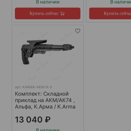
В наличии
В налич
Купить сейчас
Купить сейча
арт.
KARMA-AKM-X-3
Комплект: Складной
приклад на АКМ/АК74 ,
Альфа, К.Арма / K.Arma
13 040 ₽
В наличии