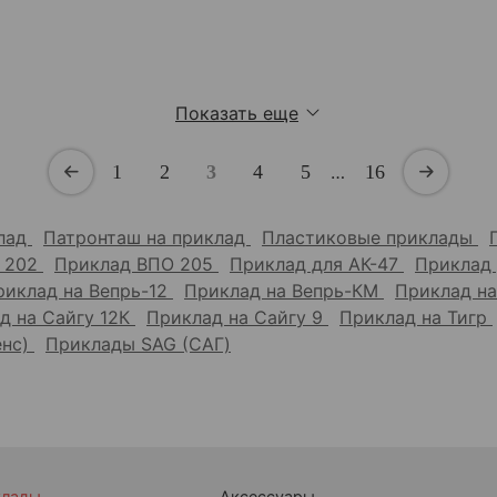
Показать еще
1
2
3
4
5
…
16
клад
Патронташ на приклад
Пластиковые приклады
 202
Приклад ВПО 205
Приклад для АК-47
Приклад
риклад на Вепрь-12
Приклад на Вепрь-КМ
Приклад н
д на Сайгу 12К
Приклад на Сайгу 9
Приклад на Тигр
енс)
Приклады SAG (САГ)
клады
Аксессуары