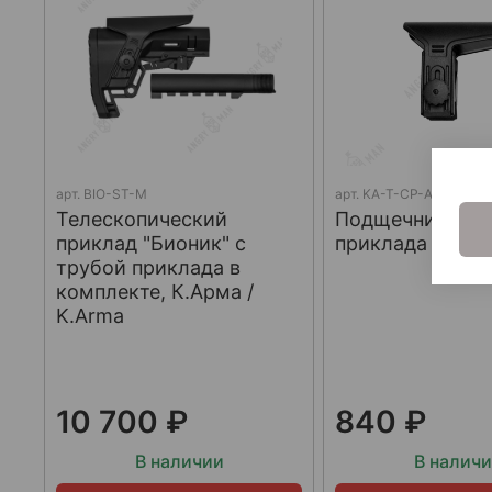
арт.
BIO-ST-M
арт.
KA-T-CP-Atom
Телескопический
Подщечник для
приклад "Бионик" с
приклада Atom,
трубой приклада в
комплекте, К.Арма /
K.Arma
10 700 ₽
840 ₽
В наличии
В налич