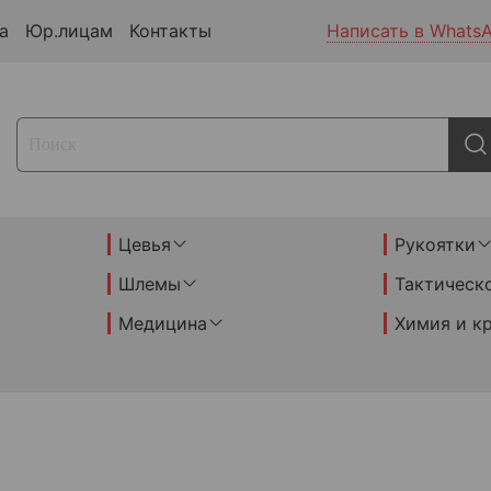
а
Юр.лицам
Контакты
Написать в Whats
Цевья
Рукоятки
Шлемы
Тактическ
Медицина
Химия и к