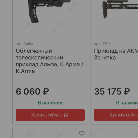
арт.
Alpha
арт.
ПТ-5
Облегченный
Приклад на АКМ
телескопический
Зенитка
приклад Альфа, К.Арма /
K.Arma
6 060 ₽
35 175 ₽
В наличии
В налич
Купить сейчас
Купить сейча