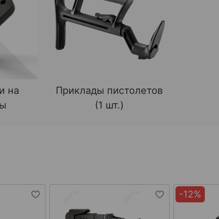
и на
Приклады пистолетов
ды
(1 шт.)
-12%