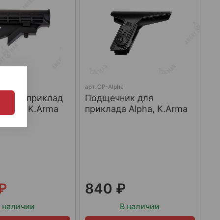
арт.
CP-Alpha
льный приклад
Подщечник для
.Арма / K.Arma
приклада Alpha, K.Arma
 ₽
840 ₽
 наличии
В наличии