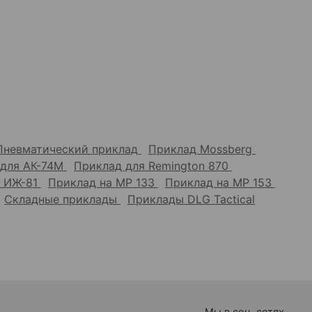
Пневматический приклад
Приклад Mossberg
 для АК-74М
Приклад для Remington 870
а ИЖ-81
Приклад на МР 133
Приклад на МР 153
Складные приклады
Приклады DLG Tactical
Мы в соц. сетях