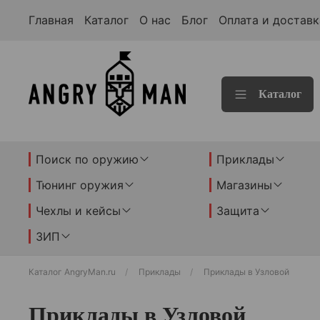
Главная
Каталог
О нас
Блог
Оплата и доставк
Каталог
Поиск по оружию
Приклады
Тюнинг оружия
Магазины
Чехлы и кейсы
Защита
ЗИП
Каталог AngryMan.ru
Приклады
Приклады в Узловой
Приклады в Узловой