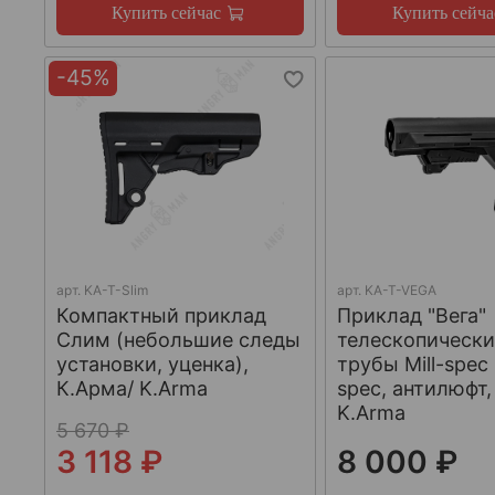
Купить сейчас
Купить сейча
-45%
арт.
KA-T-Slim
арт.
KA-T-VEGA
Компактный приклад
Приклад "Вега"
Слим (небольшие следы
телескопически
установки, уценка),
трубы Mill-spec
К.Арма/ K.Arma
spec, антилюфт,
K.Arma
5 670 ₽
3 118 ₽
8 000 ₽