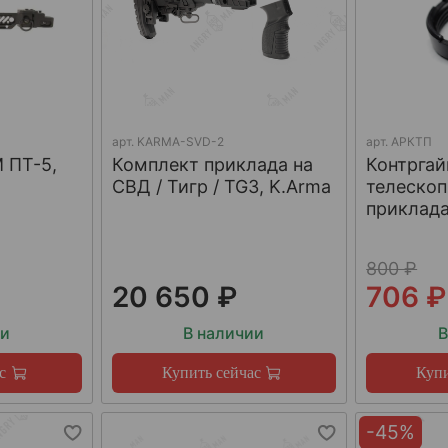
арт.
KARMA-SVD-2
арт.
АРКТП
 ПТ-5,
Комплект приклада на
Контргай
СВД / Тигр / TG3, K.Arma
телескоп
приклада
800 ₽
20 650 ₽
706 ₽
ии
В наличии
В
с
Купить сейчас
Купи
-45%