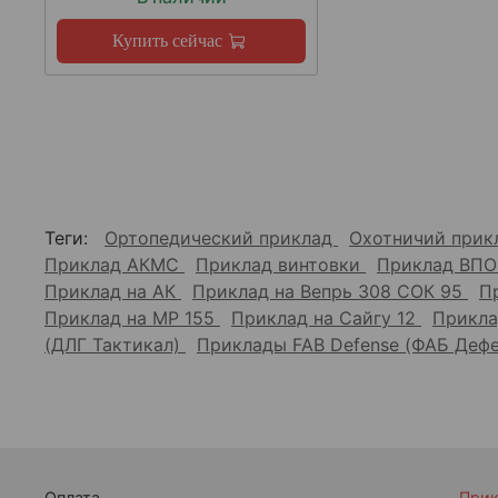
Купить сейчас
Теги:
Ортопедический приклад
Охотничий при
Приклад АКМС
Приклад винтовки
Приклад ВПО
Приклад на АК
Приклад на Вепрь 308 СОК 95
П
Приклад на МР 155
Приклад на Сайгу 12
Прикла
(ДЛГ Тактикал)
Приклады FAB Defense (ФАБ Деф
Оплата
При