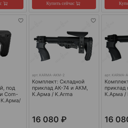
с
Купить сейчас
Купи
арт.
KARMA-AKM-2
арт.
KARMA-
Комплект: Cкладной
Комплек
й, под
приклад АК-74 и АКМ,
приклад 
 и Com-
К.Арма / K.Arma
К.Арма /
 К.Арма/
16 080 ₽
16 08