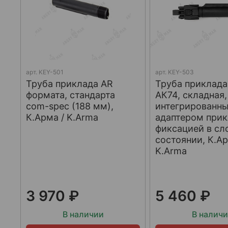
арт.
KEY-501
арт.
KEY-503
Труба приклада AR
Труба приклада
формата, стандарта
АК74, складная,
com-spec (188 мм),
интегрированн
К.Арма / K.Arma
адаптером прик
фиксацией в с
состоянии, К.Ар
K.Arma
3 970 ₽
5 460 ₽
В наличии
В налич