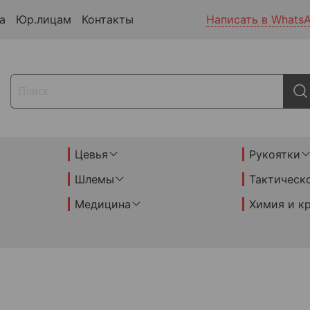
а
Юр.лицам
Контакты
Написать в Whats
Цевья
Рукоятки
Шлемы
Тактическ
Медицина
Химия и к