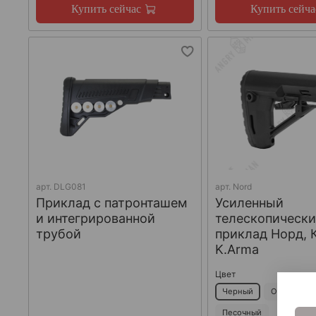
Купить сейчас
Купить сейча
арт.
DLG081
арт.
Nord
Приклад с патронташем
Усиленный
и интегрированной
телескопическ
трубой
приклад Норд, 
K.Arma
Цвет
Черный
Оливковый
Песочный