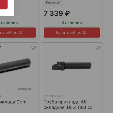
Песочный
 ₽
7 339 ₽
 наличии
В наличии
ть сейчас
Купить сейчас
4
арт.
DLG143
иклада Com,
Труба приклада АК
складная, DLG Tactical