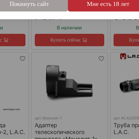
Покинуть сайт
Мне есть 18 лет
7 817 ₽
6 500
ии
В наличии
В
с
Купить сейчас
Купи
арт.
Монолит-1
арт.
#LAC009
да
Адаптер
Труба пр
2, L.A.C.
телескопического
L.A.C.
приклада «Монолит-1»