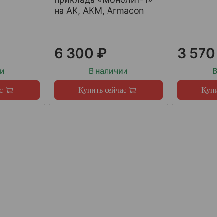
на АК, АКМ, Armacon
6 300 ₽
3 570
ии
В наличии
В
с
Купить сейчас
Купи