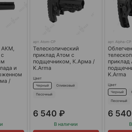
арт.
Atom-CP
арт.
Alpha-CP
 АКМ,
Телескопический
Облегче
 с
приклад Атом с
телеско
ым
подщечником, К.Арма /
приклад 
лада и
K.Arma
подщечни
ложенном
K.Arma
Цвет
ма /
Цвет
Черный
Оливковый
Черный
Песочный
Песочный
6 540 ₽
6 540
ии
В наличии
В