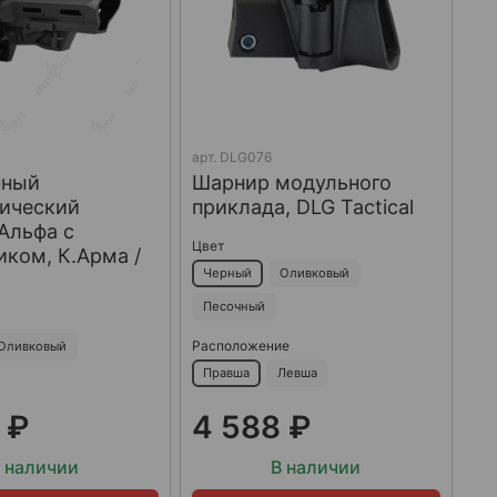
арт.
DLG076
нный
Шарнир модульного
пический
приклада, DLG Tactical
Альфа с
Цвет
ком, К.Арма /
Черный
Оливковый
Песочный
Расположение
Оливковый
Правша
Левша
 ₽
4 588 ₽
 наличии
В наличии