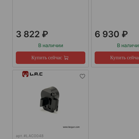
3 822 ₽
6 930 ₽
В наличии
В налич
Купить сейчас
Купить сейча
арт.
#LAC0048