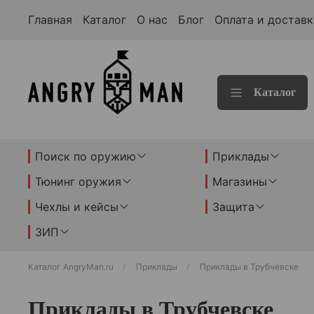
Главная
Каталог
О нас
Блог
Оплата и доставк
Каталог
Поиск по оружию
Приклады
Тюнинг оружия
Магазины
Чехлы и кейсы
Защита
ЗИП
Каталог AngryMan.ru
Приклады
Приклады в Трубчевске
Приклады в Трубчевске