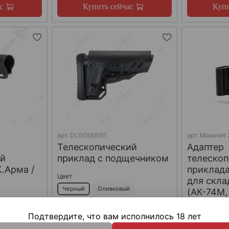
с
Купить сейчас
Купи
арт.
DLG056/051
арт.
Монолит 
Телескопический
Адаптер
ий
приклад с подщечником
телескоп
К.Арма /
приклад
Цвет
для скла
Черный
Оливковый
(АК-74М,
МК), Arm
Песочный
Подтвердите, что вам исполнилось 18 лет