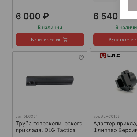
6 000 ₽
6 540 ₽
В наличии
В налич
Купить сейчас
Купить сейча
арт.
DLG094
арт.
#LAC0125
Труба телескопического
Адаптер прикла
приклада, DLG Tactical
Флиппер Версия-