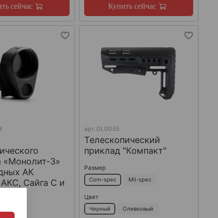
ть сейчас
Купить сейчас
3
арт.
DLG055
Телескопический
ического
приклад "Компакт"
а «Монолит-3»
Размер
дных АК
Com-spec
Mil-spec
 АКС, Сайга С и
acon
Цвет
Черный
Оливковый