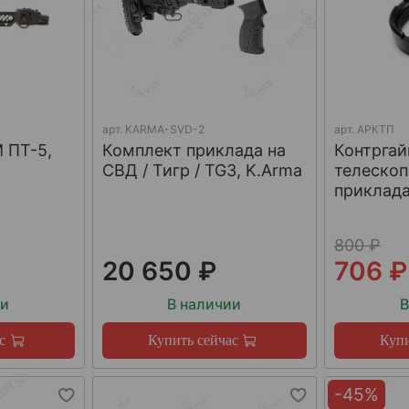
арт.
KARMA-SVD-2
арт.
АРКТП
 ПТ-5,
Комплект приклада на
Контргай
СВД / Тигр / TG3, K.Arma
телескоп
приклада
800 ₽
20 650 ₽
706 ₽
ии
В наличии
В
с
Купить сейчас
Купи
-45%