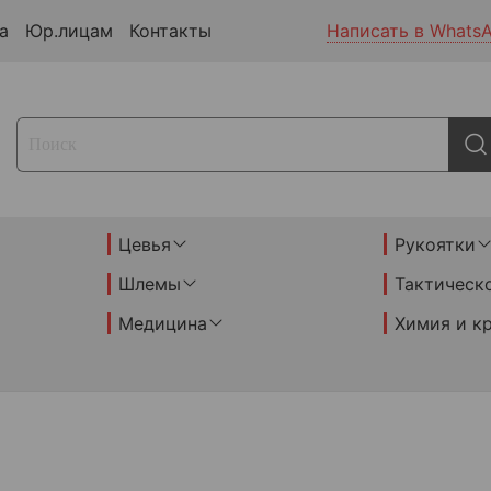
а
Юр.лицам
Контакты
Написать в Whats
Цевья
Рукоятки
Шлемы
Тактическ
Медицина
Химия и к