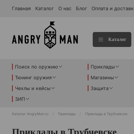
Главная
Каталог
О нас
Блог
Оплата и доставк
Каталог
Поиск по оружию
Приклады
Тюнинг оружия
Магазины
Чехлы и кейсы
Защита
ЗИП
Каталог AngryMan.ru
Приклады
Приклады в Трубчевске
Приклады в Трубчевске