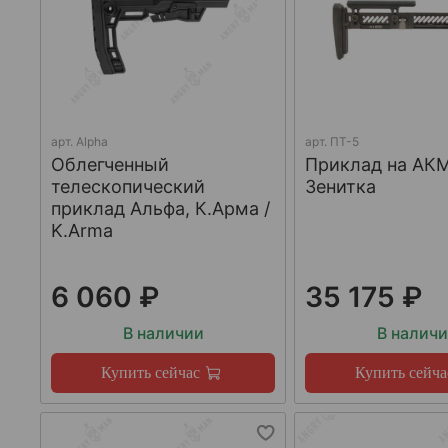
арт.
Alpha
арт.
ПТ-5
Облегченный
Приклад на АКМ
телескопический
Зенитка
приклад Альфа, К.Арма /
K.Arma
6 060 ₽
35 175 ₽
В наличии
В налич
Купить сейчас
Купить сейча