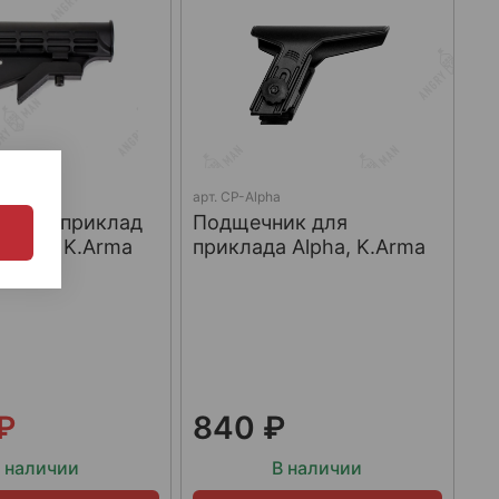
арт.
CP-Alpha
льный приклад
Подщечник для
.Арма / K.Arma
приклада Alpha, K.Arma
 ₽
840 ₽
 наличии
В наличии