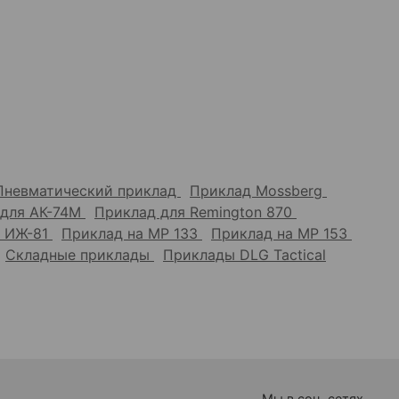
Пневматический приклад
Приклад Mossberg
 для АК-74М
Приклад для Remington 870
а ИЖ-81
Приклад на МР 133
Приклад на МР 153
Складные приклады
Приклады DLG Tactical
Мы в соц. сетях