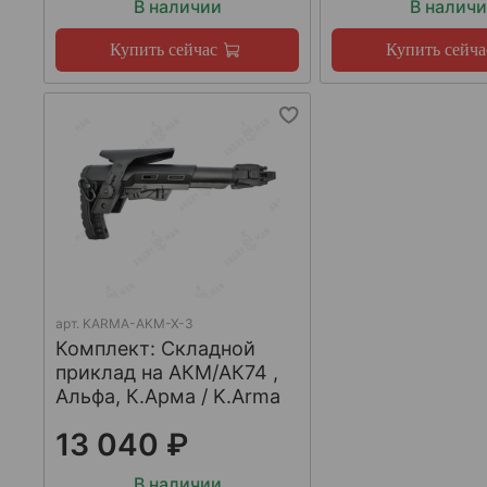
В наличии
В налич
Купить сейчас
Купить сейча
арт.
KARMA-AKM-X-3
Комплект: Складной
приклад на АКМ/АК74 ,
Альфа, К.Арма / K.Arma
13 040 ₽
В наличии