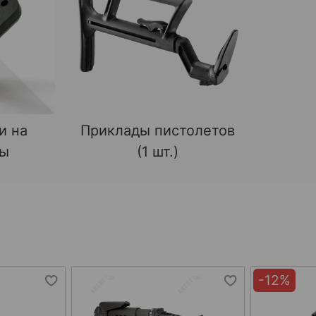
и на
Приклады пистолетов
ды
(1 шт.)
-12%