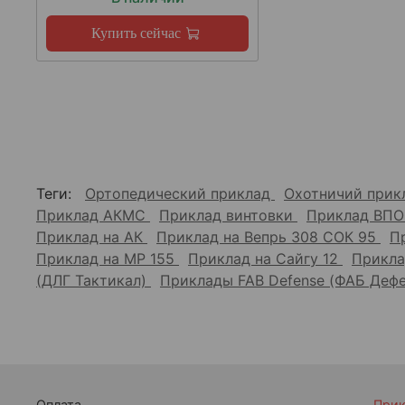
Купить сейчас
Теги:
Ортопедический приклад
Охотничий при
Приклад АКМС
Приклад винтовки
Приклад ВПО
Приклад на АК
Приклад на Вепрь 308 СОК 95
П
Приклад на МР 155
Приклад на Сайгу 12
Прикла
(ДЛГ Тактикал)
Приклады FAB Defense (ФАБ Деф
Оплата
При