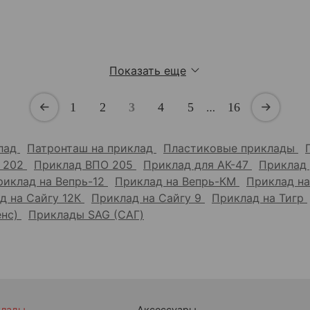
Показать еще
1
2
3
4
5
…
16
клад
Патронташ на приклад
Пластиковые приклады
 202
Приклад ВПО 205
Приклад для АК-47
Приклад
риклад на Вепрь-12
Приклад на Вепрь-КМ
Приклад н
д на Сайгу 12К
Приклад на Сайгу 9
Приклад на Тигр
енс)
Приклады SAG (САГ)
клады
Аксессуары