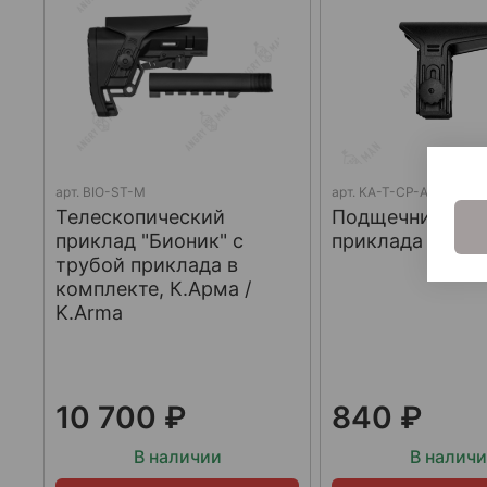
арт.
BIO-ST-M
арт.
KA-T-CP-Atom
Телескопический
Подщечник для
приклад "Бионик" с
приклада Atom,
трубой приклада в
комплекте, К.Арма /
K.Arma
10 700 ₽
840 ₽
В наличии
В налич