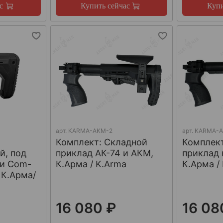
с
Купить сейчас
Купи
арт.
KARMA-AKM-2
арт.
KARMA-
Комплект: Cкладной
Комплек
й, под
приклад АК-74 и АКМ,
приклад 
 и Com-
К.Арма / K.Arma
К.Арма /
 К.Арма/
16 080 ₽
16 08