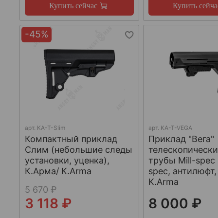
Купить сейчас
Купить сейча
-45%
арт.
KA-T-Slim
арт.
KA-T-VEGA
Компактный приклад
Приклад "Вега"
Слим (небольшие следы
телескопически
установки, уценка),
трубы Mill-spec
К.Арма/ K.Arma
spec, антилюфт,
K.Arma
5 670 ₽
3 118 ₽
8 000 ₽