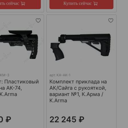
ть сейчас
Купить сейчас
AKM-3
арт.
KA-AK-1
т: Пластиковый
Комплект приклада на
на АК-74,
АК/Сайга с рукояткой,
 K.Arma
вариант №1, К.Арма /
K.Arma
0 ₽
22 245 ₽