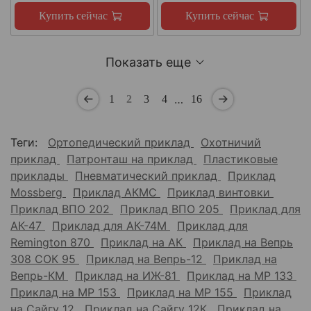
Купить сейчас
Купить сейчас
Показать еще
…
1
2
3
4
16
Теги:
Ортопедический приклад
Охотничий
приклад
Патронташ на приклад
Пластиковые
приклады
Пневматический приклад
Приклад
Mossberg
Приклад АКМС
Приклад винтовки
Приклад ВПО 202
Приклад ВПО 205
Приклад для
АК-47
Приклад для АК-74М
Приклад для
Remington 870
Приклад на АК
Приклад на Вепрь
308 СОК 95
Приклад на Вепрь-12
Приклад на
Вепрь-КМ
Приклад на ИЖ-81
Приклад на МР 133
Приклад на МР 153
Приклад на МР 155
Приклад
на Сайгу 12
Приклад на Сайгу 12К
Приклад на