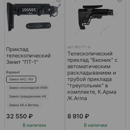
арт.
BIO-TT-A
Приклад
Телескопический
телескопический
приклад "Бионик" с
Зенит "ПТ-1"
автоматическим
раскладыванием и
Вариант
трубой приклада
Замок АКС-74У
"треугольник" в
Замок нескладной АКМ
комплекте, К.Арма
Замок гражданские АК
/K.Arma
Замок АК и Витязь
32 550 ₽
8 910 ₽
В наличии
В наличии