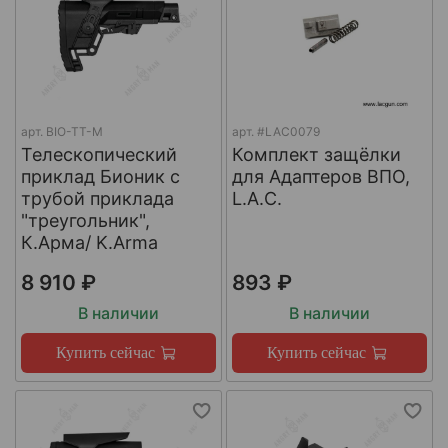
арт.
BIO-TT-M
арт.
#LAC0079
Телескопический
Комплект защёлки
приклад Бионик с
для Адаптеров ВПО,
трубой приклада
L.A.C.
"треугольник",
К.Арма/ K.Arma
8 910 ₽
893 ₽
В наличии
В наличии
Купить сейчас
Купить сейчас