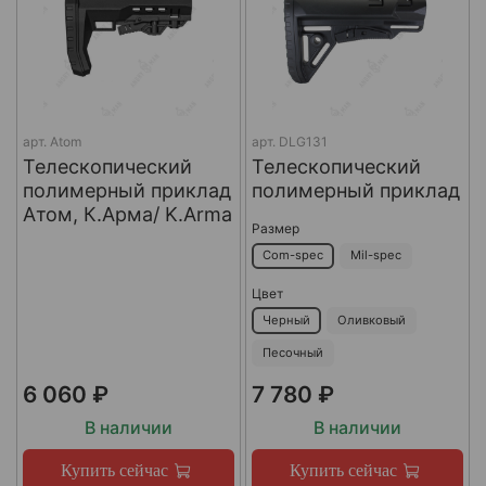
арт.
Atom
арт.
DLG131
Телескопический
Телескопический
полимерный приклад
полимерный приклад
Атом, К.Арма/ K.Arma
Размер
Com-spec
Mil-spec
Цвет
Черный
Оливковый
Песочный
6 060 ₽
7 780 ₽
В наличии
В наличии
Купить сейчас
Купить сейчас