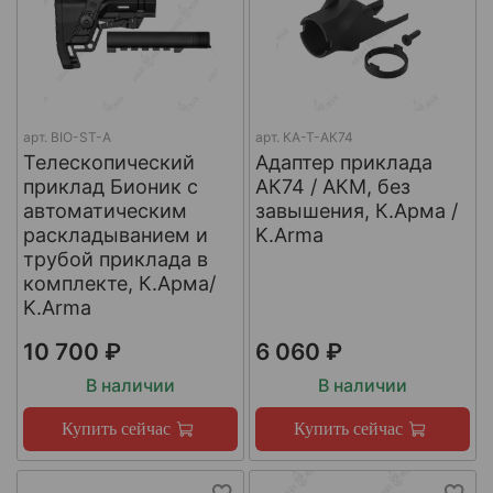
арт.
BIO-ST-A
арт.
КА-Т-АК74
Телескопический
Адаптер приклада
приклад Бионик с
АК74 / АКМ, без
автоматическим
завышения, К.Арма /
раскладыванием и
K.Arma
трубой приклада в
комплекте, К.Арма/
K.Arma
10 700 ₽
6 060 ₽
В наличии
В наличии
Купить сейчас
Купить сейчас