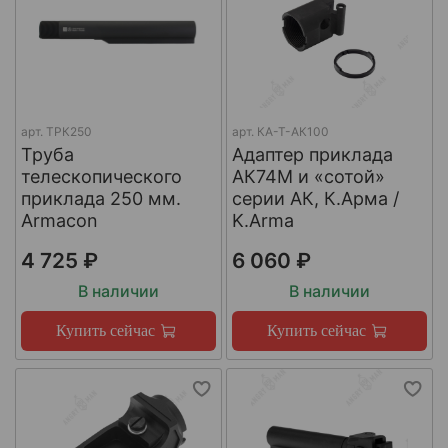
арт.
ТРК250
арт.
КА-Т-АК100
Труба
Адаптер приклада
телескопического
АК74М и «сотой»
приклада 250 мм.
серии АК, К.Арма /
Armacon
K.Arma
4 725 ₽
6 060 ₽
В наличии
В наличии
Купить сейчас
Купить сейчас