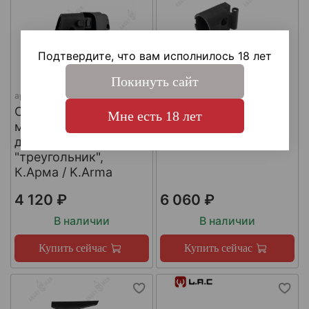
Подтвердите, что вам исполнилось 18 лет
Покинуть сайт
арт.
SH4
арт.
КА-Т-АКС
Складной шарнир
Адаптер приклада
Мне есть 18 лет
модульного приклада
АКСУ/АКС-74У,
для трубы приклада
К.Арма / K.Arma
"треугольник",
К.Арма / K.Arma
4 120 ₽
6 060 ₽
В наличии
В наличии
Купить сейчас
Купить сейчас