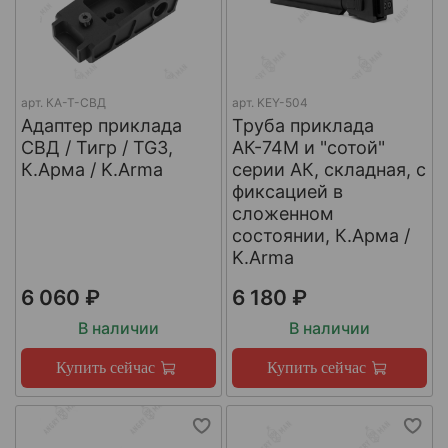
арт.
КА-Т-СВД
арт.
KEY-504
Адаптер приклада
Труба приклада
СВД / Тигр / TG3,
АК-74М и "сотой"
К.Арма / K.Arma
серии АК, складная, с
фиксацией в
сложенном
состоянии, К.Арма /
K.Arma
6 060 ₽
6 180 ₽
В наличии
В наличии
Купить сейчас
Купить сейчас