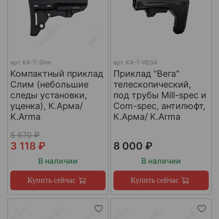
арт.
KA-T-Slim
арт.
KA-T-VEGA
Компактный приклад
Приклад "Вега"
Слим (небольшие
телескопический,
следы установки,
под трубы Mill-spec и
уценка), К.Арма/
Com-spec, антилюфт,
K.Arma
К.Арма/ K.Arma
5 670 ₽
3 118 ₽
8 000 ₽
В наличии
В наличии
Купить сейчас
Купить сейчас