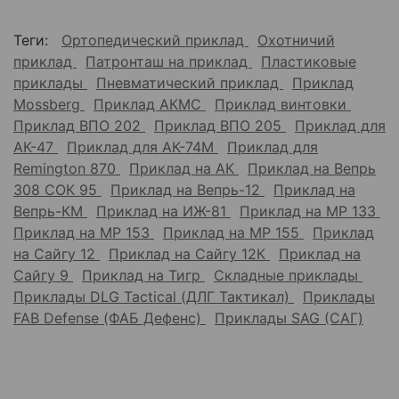
Теги:
Ортопедический приклад
Охотничий
приклад
Патронташ на приклад
Пластиковые
приклады
Пневматический приклад
Приклад
Mossberg
Приклад АКМС
Приклад винтовки
Приклад ВПО 202
Приклад ВПО 205
Приклад для
АК-47
Приклад для АК-74М
Приклад для
Remington 870
Приклад на АК
Приклад на Вепрь
308 СОК 95
Приклад на Вепрь-12
Приклад на
Вепрь-КМ
Приклад на ИЖ-81
Приклад на МР 133
Приклад на МР 153
Приклад на МР 155
Приклад
на Сайгу 12
Приклад на Сайгу 12К
Приклад на
Сайгу 9
Приклад на Тигр
Складные приклады
Приклады DLG Tactical (ДЛГ Тактикал)
Приклады
FAB Defense (ФАБ Дефенс)
Приклады SAG (САГ)