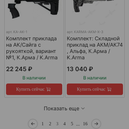
арт.
KA-AK-1
арт.
KARMA-AKM-X-3
Комплект приклада
Комплект: Складной
на АК/Сайга с
приклад на АКМ/АК74
рукояткой, вариант
, Альфа, К.Арма /
№1, К.Арма / K.Arma
K.Arma
22 245 ₽
13 040 ₽
В наличии
В наличии
Купить сейчас
Купить сейчас
Показать еще
…
1
2
3
4
5
16