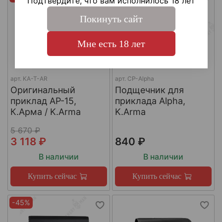
Подтвердите, что вам исполнилось 18 лет
Покинуть сайт
Мне есть 18 лет
арт.
KA-T-AR
арт.
CP-Alpha
Оригинальный
Подщечник для
приклад AР-15,
приклада Alpha,
К.Арма / K.Arma
K.Arma
5 670 ₽
3 118 ₽
840 ₽
В наличии
В наличии
Купить сейчас
Купить сейчас
-45%