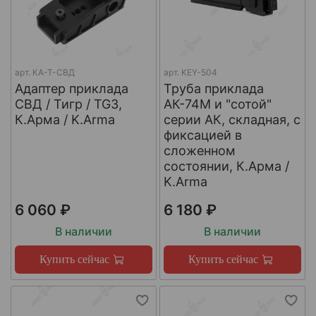
арт.
КА-Т-СВД
арт.
KEY-504
Адаптер приклада
Труба приклада
СВД / Тигр / TG3,
АК-74М и "сотой"
К.Арма / K.Arma
серии АК, складная, с
фиксацией в
сложенном
состоянии, К.Арма /
K.Arma
6 060 ₽
6 180 ₽
В наличии
В наличии
Купить сейчас
Купить сейчас