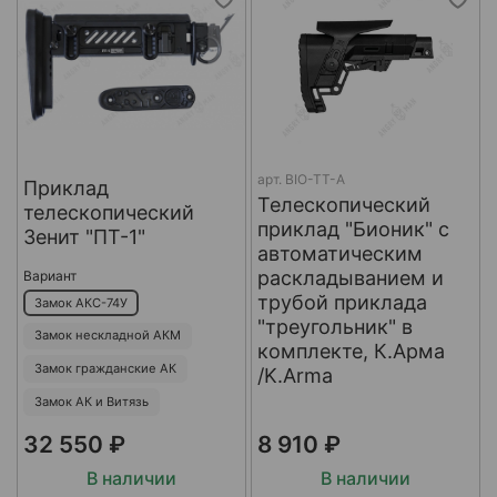
арт.
BIO-TT-A
Приклад
Телескопический
телескопический
приклад "Бионик" с
Зенит "ПТ-1"
автоматическим
раскладыванием и
Вариант
трубой приклада
Замок АКС-74У
"треугольник" в
Замок нескладной АКМ
комплекте, К.Арма
Замок гражданские АК
/K.Arma
Замок АК и Витязь
32 550 ₽
8 910 ₽
В наличии
В наличии