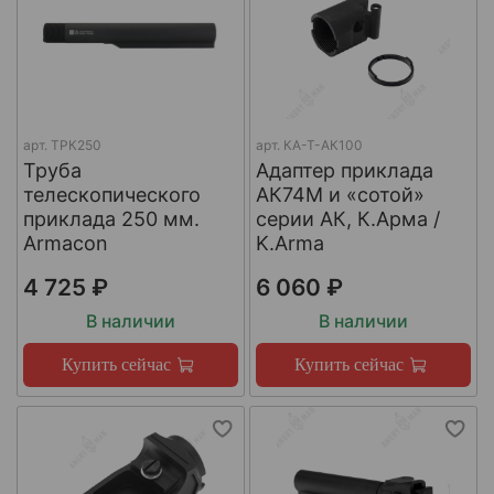
арт.
ТРК250
арт.
КА-Т-АК100
Труба
Адаптер приклада
телескопического
АК74М и «сотой»
приклада 250 мм.
серии АК, К.Арма /
Armacon
K.Arma
4 725 ₽
6 060 ₽
В наличии
В наличии
Купить сейчас
Купить сейчас