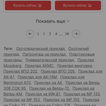
Купить сейчас
Купить сейчас
Показать еще
…
1
2
3
4
16
Теги:
Ортопедический приклад
Охотничий
приклад
Патронташ на приклад
Пластиковые
приклады
Пневматический приклад
Приклад
Mossberg
Приклад АКМС
Приклад винтовки
Приклад ВПО 202
Приклад ВПО 205
Приклад для
АК-47
Приклад для АК-74М
Приклад для
Remington 870
Приклад на АК
Приклад на Вепрь
308 СОК 95
Приклад на Вепрь-12
Приклад на
Вепрь-КМ
Приклад на ИЖ-81
Приклад на МР 133
Приклад на МР 153
Приклад на МР 155
Приклад
на Сайгу 12
Приклад на Сайгу 12К
Приклад на