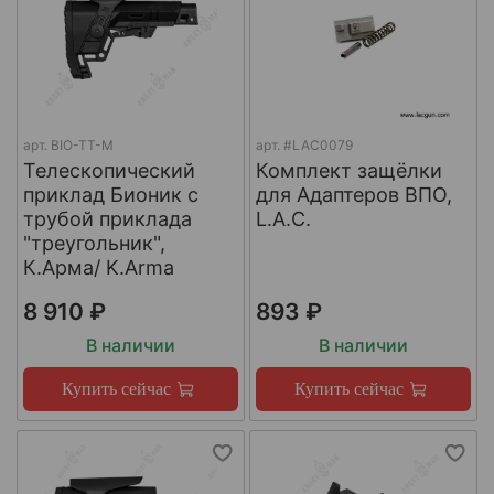
арт.
BIO-TT-M
арт.
#LAC0079
Телескопический
Комплект защёлки
приклад Бионик с
для Адаптеров ВПО,
трубой приклада
L.A.C.
"треугольник",
К.Арма/ K.Arma
8 910 ₽
893 ₽
В наличии
В наличии
Купить сейчас
Купить сейчас