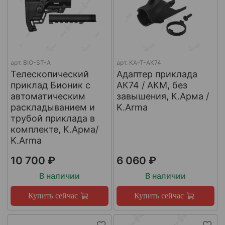
арт.
BIO-ST-A
арт.
КА-Т-АК74
Телескопический
Адаптер приклада
приклад Бионик с
АК74 / АКМ, без
автоматическим
завышения, К.Арма /
раскладыванием и
K.Arma
трубой приклада в
комплекте, К.Арма/
K.Arma
10 700 ₽
6 060 ₽
В наличии
В наличии
Купить сейчас
Купить сейчас