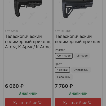
арт.
Atom
арт.
DLG131
Телескопический
Телескопический
полимерный приклад
полимерный приклад
Атом, К.Арма/ K.Arma
Размер
Com-spec
Mil-spec
Цвет
Черный
Оливковый
Песочный
6 060 ₽
7 780 ₽
В наличии
В наличии
Купить сейчас
Купить сейчас