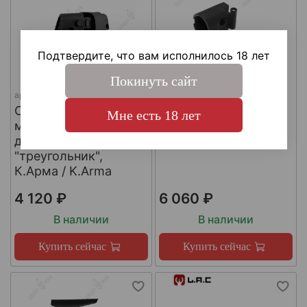
Подтвердите, что вам исполнилось 18 лет
Покинуть сайт
арт.
SH4
арт.
КА-Т-АКС
Складной шарнир
Адаптер приклада
Мне есть 18 лет
модульного приклада
АКСУ/АКС-74У,
для трубы приклада
К.Арма / K.Arma
"треугольник",
К.Арма / K.Arma
4 120 ₽
6 060 ₽
В наличии
В наличии
Купить сейчас
Купить сейчас