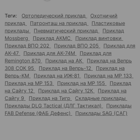
Теги:
Ортопедический приклад
Охотничий
приклад
Патронташ на приклад
Пластиковые
приклады
Пневматический приклад
Приклад
Mossberg
Приклад АКМС
Приклад винтовки
Приклад ВПО 202
Приклад ВПО 205
Приклад для
АК-47
Приклад для АК-74М
Приклад для
Remington 870
Приклад на АК
Приклад на Вепрь
308 СОК 95
Приклад на Вепрь-12
Приклад на
Вепрь-КМ
Приклад на ИЖ-81
Приклад на МР 133
Приклад на МР 153
Приклад на МР 155
Приклад
на Сайгу 12
Приклад на Сайгу 12К
Приклад на
Сайгу 9
Приклад на Тигр
Складные приклады
Приклады DLG Tactical (ДЛГ Тактикал)
Приклады
FAB Defense (ФАБ Дефенс)
Приклады SAG (САГ)