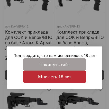
арт.
KA-VEPR-12
арт.
KA-VEPR-13
Комплект приклада
Комплект приклада
для СОК и Вепрь/ВПО
для СОК и Вепрь/ВПО
на базе Атом, К.Арма
на базе Альфа,
/ K.Arma
К.Арма / K.Arma
Подтвердите, что вам исполнилось 18 лет
21 765 ₽
21 765 ₽
Покинуть сайт
Поставка 7 - 14 дней
Поставка 7 - 14 дней
Под заказ
Под заказ
Мне есть 18 лет