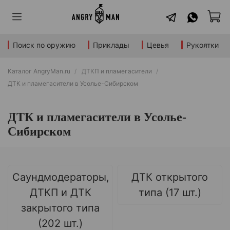
Поиск по оружию
Приклады
Цевья
Рукоятки
Каталог AngryMan.ru
ДТКП и пламегасители
ДТК и пламегасители в Усолье-Сибирском
ДТК и пламегасители в Усолье-
Сибирском
Саундмодераторы,
ДТК открытого
ДТКП и ДТК
типа (17 шт.)
закрытого типа
(202 шт.)