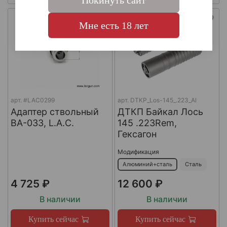
Покинуть сайт
Мне есть 18 лет
арт.
#LAC0299
арт.
DTKP_Los-145_.223_Al
Адаптер ствольный
ДТКП Байкал Лось
BA-033, L.A.C.
145 .223Rem,
Гексагон
Модификация
Алюминий+сталь
Сталь
4 725 ₽
12 600 ₽
В наличии
В наличии
Купить сейчас
Купить сейчас