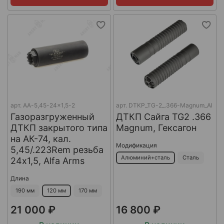
арт.
AA-5,45-24x1,5-2
арт.
DTKP_TG-2_.366-Magnum_Al
Газоразгруженный
ДТКП Сайга TG2 .366
ДТКП закрытого типа
Magnum, Гексагон
на АК-74, кал.
Модификация
5,45/.223Rem резьба
Алюминий+сталь
Сталь
24х1,5, Alfa Arms
Длина
190 мм
120 мм
170 мм
21 000 ₽
16 800 ₽