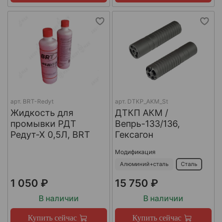
арт.
BRT-Redyt
арт.
DTKP_AKM_St
Жидкость для
ДТКП АКМ /
промывки РДТ
Вепрь-133/136,
Редут-Х 0,5Л, BRT
Гексагон
Модификация
Алюминий+сталь
Сталь
1 050 ₽
15 750 ₽
В наличии
В наличии
Купить сейчас
Купить сейчас