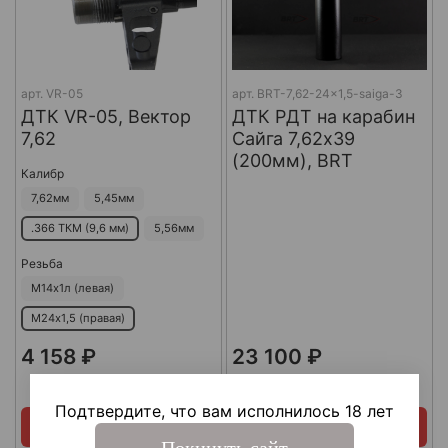
арт.
VR-05
арт.
BRT-7,62-24x1,5-saiga-3
ДТК VR-05, Вектор
ДТК РДТ на карабин
7,62
Сайга 7,62х39
(200мм), BRT
Калибр
7,62мм
5,45мм
.366 ТКМ (9,6 мм)
5,56мм
Резьба
М14х1л (левая)
М24х1,5 (правая)
4 158 ₽
23 100 ₽
В наличии
В наличии
Подтвердите, что вам исполнилось 18 лет
Купить сейчас
Купить сейчас