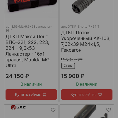
арт.
MG-ML-9.6x53Lancaster-
арт.
DTKP_Shorty_7x24_Ti
16x1
ДТКП Поток
ДТКП Макси Лонг
Укороченный АК-103,
ВПО-221, 222, 223,
7,62х39 М24х1,5,
224 - 9,6x53
Гексагон
Ланкастер - 16x1
правая, Matilda MG
Модификация
Ultra
Сталь
24 150 ₽
15 900 ₽
В наличии
В наличии
Купить сейчас
Купить сейчас