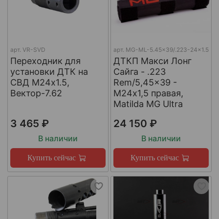
арт.
VR-SVD
арт.
MG-ML-5.45x39/.223-24x1.5
Переходник для
ДТКП Макси Лонг
установки ДТК на
Сайга - .223
СВД М24х1.5,
Rem/5,45x39 -
Вектор-7.62
М24x1,5 правая,
Matilda MG Ultra
3 465 ₽
24 150 ₽
В наличии
В наличии
Купить сейчас
Купить сейчас