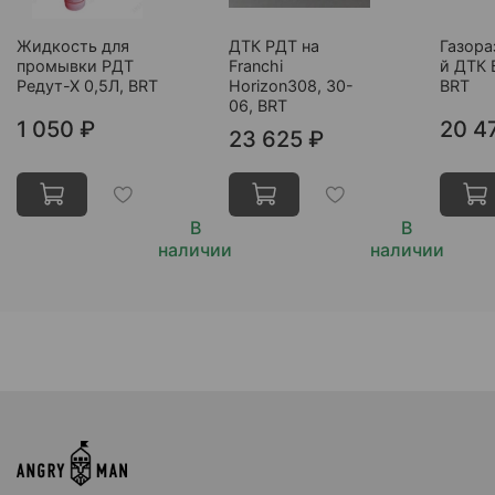
Жидкость для
ДТК РДТ на
Газор
промывки РДТ
Franchi
й ДТК 
Редут-Х 0,5Л, BRT
Horizon308, 30-
BRT
06, BRT
1 050 ₽
20 4
23 625 ₽
В
В
наличии
наличии