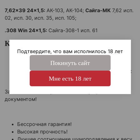
7,62x39 24x1,5:
АК-103, АК-104;
Сайга-МК
7,62 исп.
02, исп. 30, исп. 35, исп. 105;
.308 Win 24x1,5:
Сайга-308-1 исп. 61
Комплектация:
Подтвердите, что вам исполнилось 18 лет
ДТК закрытого типа
Покинуть сайт
Термочехол
Экспертиза, что устройство не является ПБС
Мне есть 18 лет
Заключение эксперта является официальным
документом!
Бессрочная гарантия!
Высокая прочность!
Лучшее соотношение шумоподавления к весу