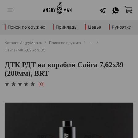
Поиск по оружию
Приклады
Цевья
Рукоятки
Каталог AngryMan.ru
Поиск по оружию
...
Сайга-МК 7,62 исп. 35
ДТК РДТ на карабин Сайга 7,62х39
(200мм), BRT
(0)