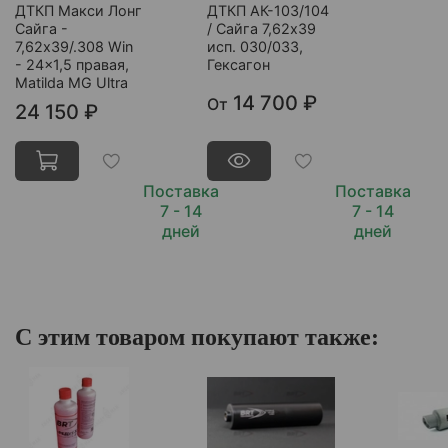
ДТКП Макси Лонг
ДТКП АК-103/104
Сайга -
/ Сайга 7,62х39
7,62x39/.308 Win
исп. 030/033,
- 24x1,5 правая,
Гексагон
Matilda MG Ultra
14 700 ₽
От
24 150 ₽
Поставка
Поставка
7 - 14
7 - 14
дней
дней
С этим товаром покупают также: