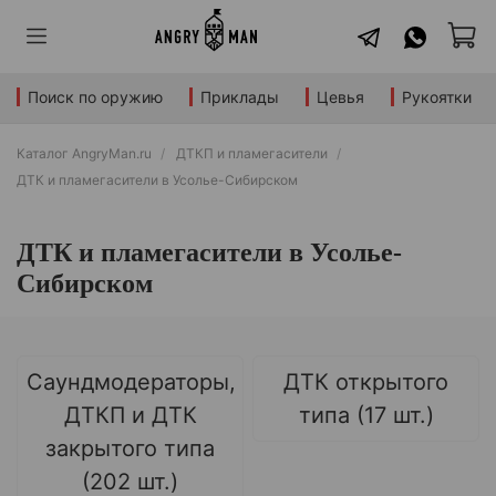
Поиск по оружию
Приклады
Цевья
Рукоятки
Каталог AngryMan.ru
ДТКП и пламегасители
ДТК и пламегасители в Усолье-Сибирском
ДТК и пламегасители в Усолье-
Сибирском
Саундмодераторы,
ДТК открытого
ДТКП и ДТК
типа (17 шт.)
закрытого типа
(202 шт.)