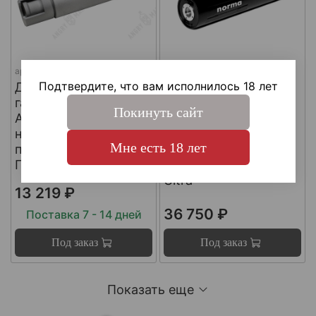
арт.
DTKZT PG АК12 G3
арт.
MG-NORMA-7.62
Подтвердите, что вам исполнилось 18 лет
ДТКП
ДТКП
газоразгруженный на
газоразгруженный
Покинуть сайт
АК12 G3 (с
"NORMA" на
несъемным
импортные
Мне есть 18 лет
пламегасителем) ,
карабины, калибр
Пафган / PufGun
30-06, Matilda MG
Ultra
13 219 ₽
36 750 ₽
Поставка 7 - 14 дней
Под заказ
Под заказ
Показать еще