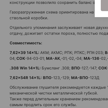
конструкции позволило сохранить баланс оружия
Газоразгруженная схема ориентирована на активн
ствольной коробки.
Отдельного упоминания заслуживает новая двухк
отдачу, дожигает остатки пороха, полностью пода
Совместимость:
7,62x39 14x1L:
АКМ; АКМС; РПК; РПКС; РПК-203;
В
04;
СОК
-94-03-01;
МА-АК
,-01,-02,-04;
МА-136
-02,
.308 Win 14x1L:
Бумсланг .308;
ВПО
-127,-147;
СОК
7,62x54R 14x1L:
ВПО
-123,-129;
МА-ВПО
-123Д
Обслуживание глушителя рекомендуется каждые 1.
механической чистки металлической губкой.
Также перед длительным хранением рекомендован
самым продлить срок его службы.