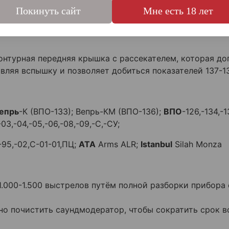
 практически неизменным.
Покинуть сайт
Мне есть 18 лет
ую эксплуатацию прибора без лишнего дискомфорта дл
онтурная передняя крышка с рассекателем, которая д
вляя вспышку и позволяет добиться показателей 137-1
епрь
-К (ВПО-133); Вепрь-КМ (ВПО-136);
ВПО
-126,-134,-1
-03,-04,-05,-06,-08,-09,-С,-СУ;
-95,-02,С-01-01,ПЦ;
ATA
Arms ALR;
Istanbul
Silah Monza
000-1.500 выстрелов путём полной разборки прибора 
о почистить саундмодератор, чтобы сократить срок во