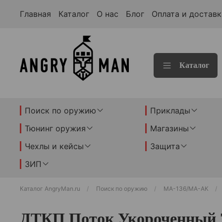
Главная
Каталог
О нас
Блог
Оплата и доставк
Каталог
Поиск по оружию
Приклады
Тюнинг оружия
Магазины
Чехлы и кейсы
Защита
ЗИП
Каталог AngryMan.ru
Поиск по оружию
МА-136/МА-АК
ДТКП Поток Укороченный 7,