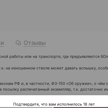
ки
Отзывы
ной работы или на транспорте, где предъявляются бОл
.к. на изношенном стволе может давать вспышку, особ
онам РФ и, в частности, ФЗ-150 «Об оружии», о чём 
посылку распечатанный экземпляр, т.к. достаточно им
Подтвердите, что вам исполнилось 18 лет
я военного применения ввиду традиционного сохранени