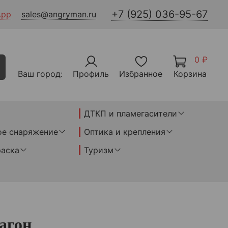
+7 (925) 036-95-67
App
sales@angryman.ru
0 ₽
Ваш город:
Профиль
Избранное
Корзина
ДТКП и пламегасители
ое снаряжение
Оптика и крепления
раска
Туризм
агон