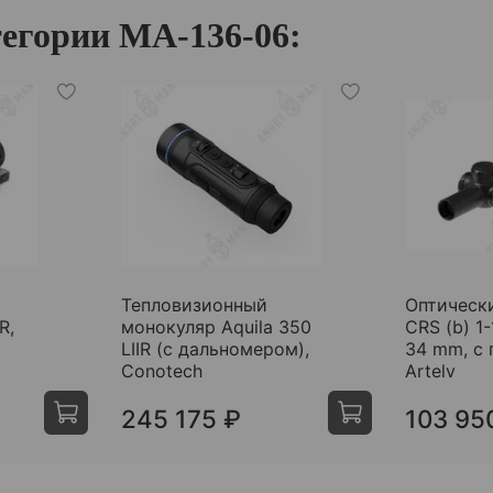
егории МА-136-06:
Тепловизионный
Оптическ
R,
монокуляр Aquila 350
CRS (b) 1
LIIR (c дальномером),
34 mm, с
Conotech
Artelv
245 175 ₽
103 95