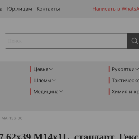
а
Юр.лицам
Контакты
Написать в Whats
Цевья
Рукоятки
Шлемы
Тактическ
Медицина
Химия и к
МА-136-06
62х39 М14х1L, стандарт, Гекс