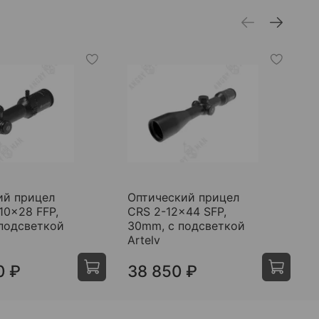
ий прицел
Оптический прицел
О
-10x28 FFP,
CRS 2-12x44 SFP,
C
 подсветкой
30mm, с подсветкой
3
Artelv
A
0 ₽
38 850 ₽