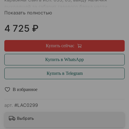
выходящей за габарит газового блока части
Показать полностью
ствола.
4 725 ₽
Купить сейчас
Купить в WhatsApp
Купить в Telegram
В избранное
арт.
#LAC0299
Выбрать