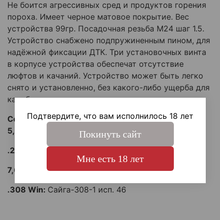
Не боится агрессивных сред и продуктов горения
пороха. Имеет черное матовое покрытие. Вес
устройства 99гр. Посадочная резьба М24 шаг 1.5.
Устройство снабжено подпружиненным пином, для
надёжной фиксации ДТК. Три установочных винта
в корпусе устройства обеспечат отсутствие
люфтов и качаний. Устройство может быть легко
снято и установленно, без какого-либо ущерба для
карабина.
Подтвердите, что вам исполнилось 18 лет
Совместимость:
5,45:
Сайга-МК 5,45 исп. 33
Покинуть сайт
.223 Rem:
Сайга-МК 223 исп. 03
Мне есть 18 лет
7,62:
Сайга-МК 7,62 исп.03, исп. 33
.308 Win:
Сайга-308-1 исп. 46