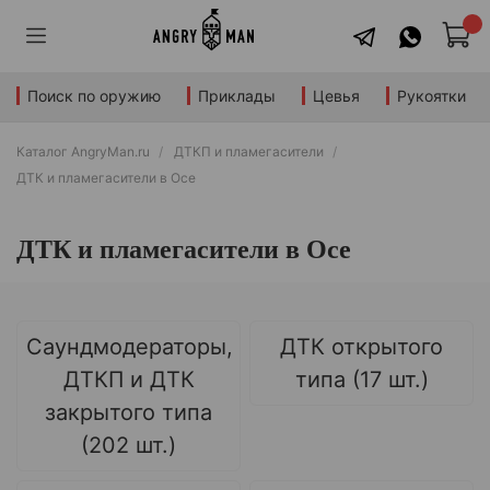
Поиск по оружию
Приклады
Цевья
Рукоятки
Каталог AngryMan.ru
ДТКП и пламегасители
ДТК и пламегасители в Осе
ДТК и пламегасители в Осе
Саундмодераторы,
ДТК открытого
ДТКП и ДТК
типа (17 шт.)
закрытого типа
(202 шт.)