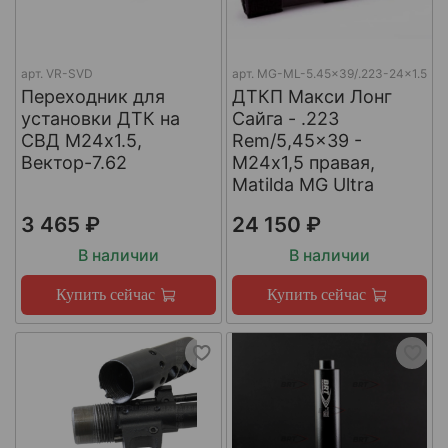
арт.
VR-SVD
арт.
MG-ML-5.45x39/.223-24x1.5
Переходник для
ДТКП Макси Лонг
установки ДТК на
Сайга - .223
СВД М24х1.5,
Rem/5,45x39 -
Вектор-7.62
М24x1,5 правая,
Matilda MG Ultra
3 465 ₽
24 150 ₽
В наличии
В наличии
Купить сейчас
Купить сейчас