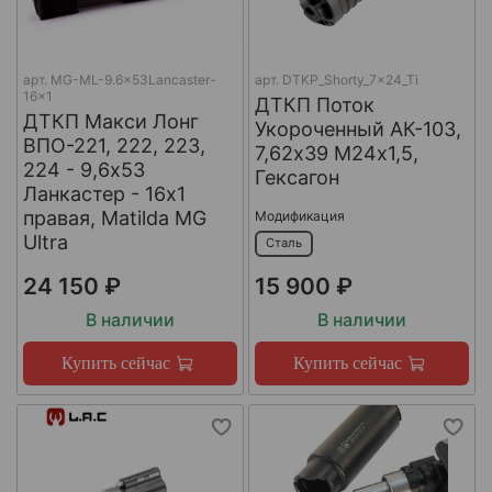
арт.
MG-ML-9.6x53Lancaster-
арт.
DTKP_Shorty_7x24_Ti
16x1
ДТКП Поток
ДТКП Макси Лонг
Укороченный АК-103,
ВПО-221, 222, 223,
7,62х39 М24х1,5,
224 - 9,6x53
Гексагон
Ланкастер - 16x1
правая, Matilda MG
Модификация
Ultra
Сталь
24 150 ₽
15 900 ₽
В наличии
В наличии
Купить сейчас
Купить сейчас