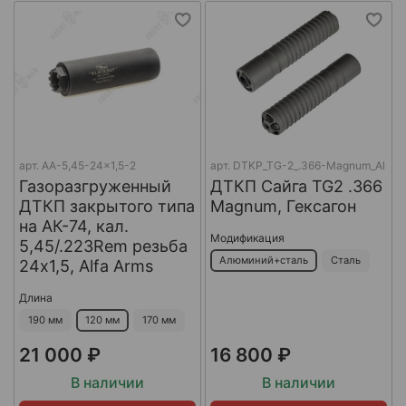
арт.
AA-5,45-24x1,5-2
арт.
DTKP_TG-2_.366-Magnum_Al
Газоразгруженный
ДТКП Сайга TG2 .366
ДТКП закрытого типа
Magnum, Гексагон
на АК-74, кал.
Модификация
5,45/.223Rem резьба
Алюминий+сталь
Сталь
24х1,5, Alfa Arms
Длина
190 мм
120 мм
170 мм
21 000 ₽
16 800 ₽
В наличии
В наличии