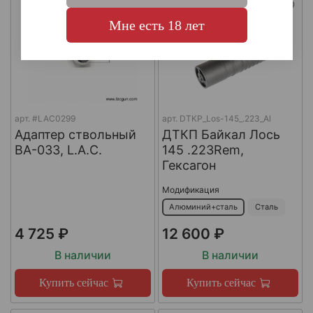
Мне есть 18 лет
арт.
#LAC0299
арт.
DTKP_Los-145_.223_Al
Адаптер ствольный
ДТКП Байкал Лось
BA-033, L.A.C.
145 .223Rem,
Гексагон
Модификация
Алюминий+сталь
Сталь
4 725 ₽
12 600 ₽
В наличии
В наличии
Купить сейчас
Купить сейчас