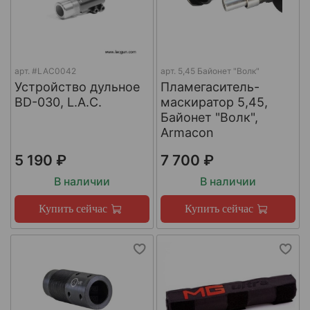
арт.
#LAC0042
арт.
5,45 Байонет "Волк"
Устройство дульное
Пламегаситель-
BD-030, L.A.C.
маскиратор 5,45,
Байонет "Волк",
Armacon
5 190 ₽
7 700 ₽
В наличии
В наличии
Купить сейчас
Купить сейчас