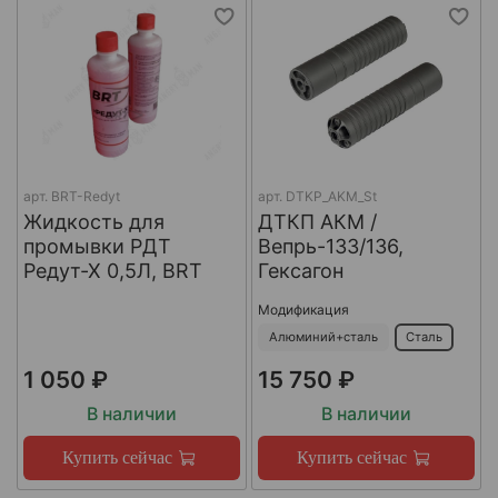
арт.
BRT-Redyt
арт.
DTKP_AKM_St
Жидкость для
ДТКП АКМ /
промывки РДТ
Вепрь-133/136,
Редут-Х 0,5Л, BRT
Гексагон
Модификация
Алюминий+сталь
Сталь
1 050 ₽
15 750 ₽
В наличии
В наличии
Купить сейчас
Купить сейчас