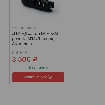
арт.
RH11XMD17Y
ДТК «Дракон М1» 7.62
резьба М14х1 левая,
AKademia
5 450 ₽
3 500 ₽
В наличии
Купить сейчас