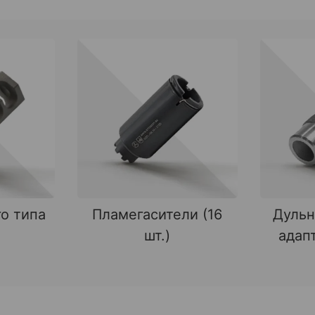
о типа
Пламегасители (16
Дульн
шт.)
адапт