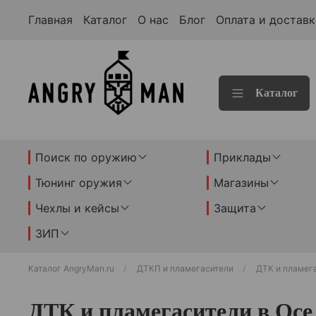
Главная
Каталог
О нас
Блог
Оплата и доставк
Каталог
Поиск по оружию
Приклады
Тюнинг оружия
Магазины
Чехлы и кейсы
Защита
ЗИП
Каталог AngryMan.ru
ДТКП и пламегасители
ДТК и пламег
ДТК и пламегасители в Осе