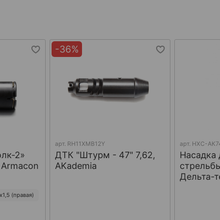
-36%
арт.
RH11XMB12Y
арт.
НХС-АК7
олк-2»
ДТК "Штурм - 47" 7,62,
Насадка 
, Armacon
AKademia
стрельбы
Дельта-т
1,5 (правая)