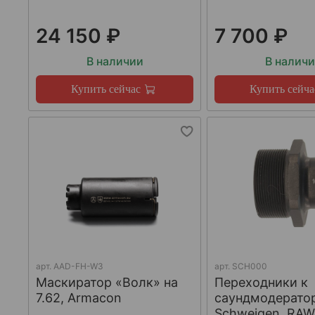
24 150 ₽
7 700 ₽
В наличии
В налич
Купить сейчас
Купить сейча
арт.
AAD-FH-W3
арт.
SCH000
Маскиратор «Волк» на
Переходники к
7.62, Armacon
саундмодерато
Schweigen, RA