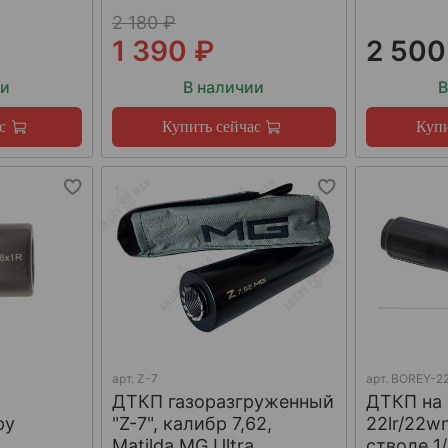
2 180 ₽
1 390 ₽
2 500
ии
В наличии
В
с
Купить сейчас
Купи
арт.
Z-7
арт.
BOREY-22
ДТКП газоразгруженный
ДТКП на
ру
"Z-7", калибр 7,62,
22lr/22w
W
Matilda MG Ultra
стволе 1