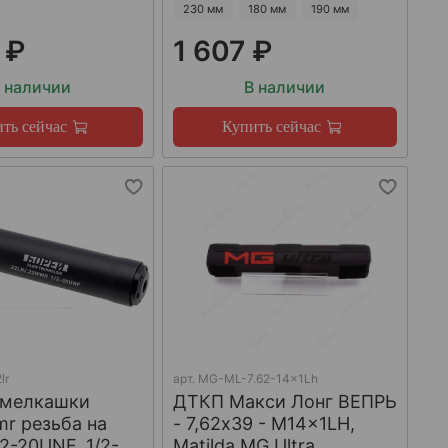
230 мм
180 мм
190 мм
 ₽
1 607 ₽
 наличии
В наличии
ть сейчас
Купить сейчас
lr
арт.
MG-ML-7.62-14x1Lh
 мелкашки
ДТКП Макси Лонг ВЕПРЬ
mr резьба на
- 7,62x39 - M14x1LH,
/2-20UNF, 1/2-
Matilda MG Ultra