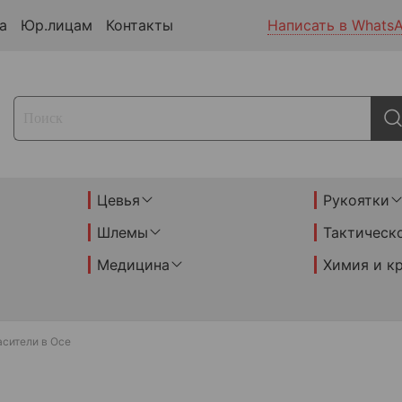
а
Юр.лицам
Контакты
Написать в Whats
Цевья
Рукоятки
Шлемы
Тактическ
Медицина
Химия и к
асители в Осе