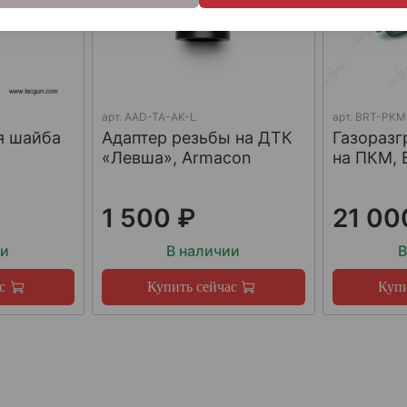
арт.
AAD-TA-AK-L
арт.
BRT-PKM
я шайба
Адаптер резьбы на ДТК
Газораз
«Левша», Armacon
на ПКМ, 
1 500 ₽
21 00
ии
В наличии
В
с
Купить сейчас
Купи