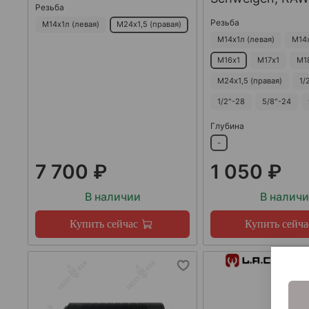
Резьба
Резьба
М14х1л (левая)
М24х1,5 (правая)
М14х1л (левая)
М14
М16х1
М17х1
М1
М24х1,5 (правая)
1/
1/2"-28
5/8"-24
Глубина
-
7 700 ₽
1 050 ₽
В наличии
В налич
Купить сейчас
Купить сейча