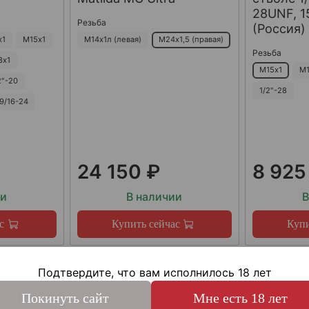
28UNF, 15
Резьба
(Россия)
х1
М15х1
М14х1л (левая)
М24х1,5 (правая)
Резьба
8х1
М15х1
М1
2"-20
1/2"-28
9/16-24
24 150 ₽
8 925
ии
В наличии
В
с
Купить сейчас
Купи
Подтвердите, что вам исполнилось 18 лет
Покинуть сайт
Мне есть 18 лет