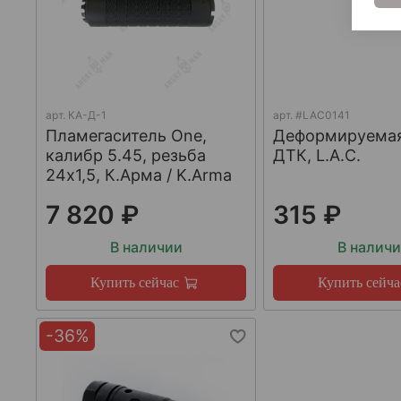
арт.
КА-Д-1
арт.
#LAC0141
Пламегаситель One,
Деформируема
калибр 5.45, резьба
ДТК, L.A.C.
24х1,5, К.Арма / K.Arma
7 820 ₽
315 ₽
В наличии
В налич
Купить сейчас
Купить сейча
-36%