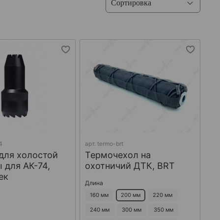
4
арт.
termo-brt
для холостой
Термочехол на
 для АК-74,
охотничий ДТК, BRT
ек
Длина
160 мм
200 мм
220 мм
240 мм
300 мм
350 мм