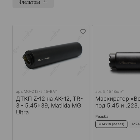
Фильтры
арт.
MG-Z12-5.45-BAY
арт.
5,45 "Волк"
ДТКП Z-12 на АК-12, TR-
Маскиратор «В
3 - 5,45x39, Matilda MG
под 5.45 и .223
Ultra
Резьба
М14х1л (левая)
М24х