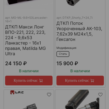
арт.
MG-ML-9.6x53Lancaster-
арт.
DTKP_Shorty_7x24_Ti
16x1
ДТКП Поток
ДТКП Макси Лонг
Укороченный АК-103,
ВПО-221, 222, 223,
7,62х39 М24х1,5,
224 - 9,6x53
Гексагон
Ланкастер - 16x1
правая, Matilda MG
Модификация
Ultra
Сталь
24 150 ₽
15 900 ₽
В наличии
В наличии
Купить сейчас
Купить сейчас