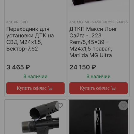
арт.
VR-SVD
арт.
MG-ML-5.45x39/.223-24x1.5
Переходник для
ДТКП Макси Лонг
установки ДТК на
Сайга - .223
СВД М24х1.5,
Rem/5,45x39 -
Вектор-7.62
М24x1,5 правая,
Matilda MG Ultra
3 465 ₽
24 150 ₽
В наличии
В наличии
Купить сейчас
Купить сейчас