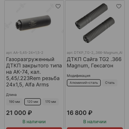
арт.
AA-5,45-24x1,5-2
арт.
DTKP_TG-2_.366-Magnum_Al
Газоразгруженный
ДТКП Сайга TG2 .366
ДТКП закрытого типа
Magnum, Гексагон
на АК-74, кал.
Модификация
5,45/.223Rem резьба
Алюминий+сталь
Сталь
24х1,5, Alfa Arms
Длина
190 мм
120 мм
170 мм
21 000 ₽
16 800 ₽
В наличии
В наличии