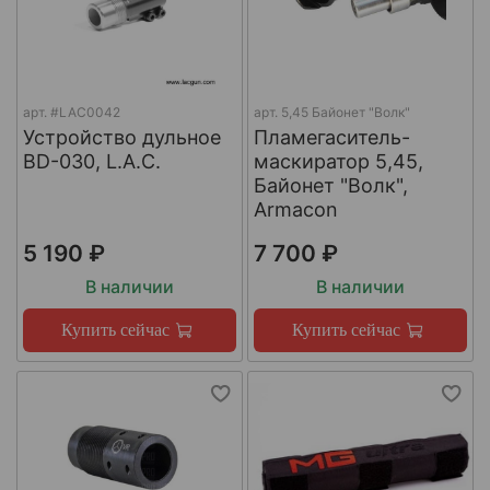
арт.
#LAC0042
арт.
5,45 Байонет "Волк"
Устройство дульное
Пламегаситель-
BD-030, L.A.C.
маскиратор 5,45,
Байонет "Волк",
Armacon
5 190 ₽
7 700 ₽
В наличии
В наличии
Купить сейчас
Купить сейчас