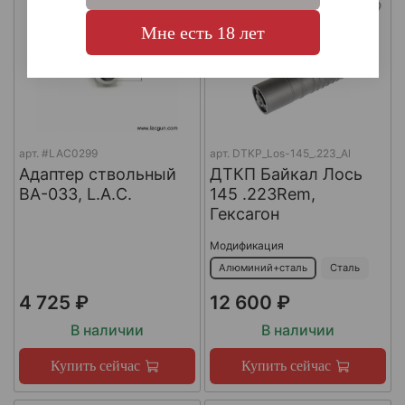
Мне есть 18 лет
арт.
#LAC0299
арт.
DTKP_Los-145_.223_Al
Адаптер ствольный
ДТКП Байкал Лось
BA-033, L.A.C.
145 .223Rem,
Гексагон
Модификация
Алюминий+сталь
Сталь
4 725 ₽
12 600 ₽
В наличии
В наличии
Купить сейчас
Купить сейчас