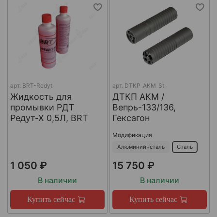
арт.
BRT-Redyt
арт.
DTKP_AKM_St
Жидкость для
ДТКП АКМ /
промывки РДТ
Вепрь-133/136,
Редут-Х 0,5Л, BRT
Гексагон
Модификация
Алюминий+сталь
Сталь
1 050 ₽
15 750 ₽
В наличии
В наличии
Купить сейчас
Купить сейчас