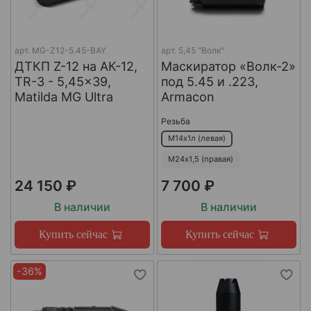
арт.
MG-Z12-5.45-BAY
арт.
5,45 "Волк"
ДТКП Z-12 на АК-12,
Маскиратор «Волк-2»
TR-3 - 5,45x39,
под 5.45 и .223,
Matilda MG Ultra
Armacon
Резьба
М14х1л (левая)
М24х1,5 (правая)
24 150 ₽
7 700 ₽
В наличии
В наличии
Купить сейчас
Купить сейчас
-36%