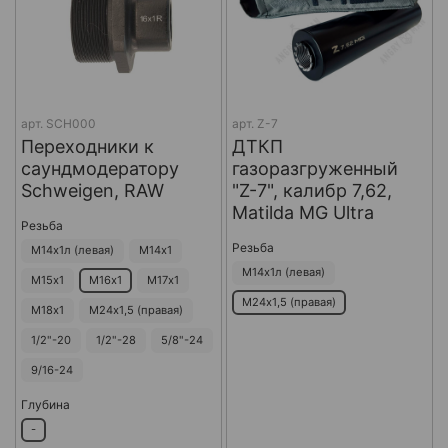
арт.
SCH000
арт.
Z-7
Переходники к
ДТКП
саундмодератору
газоразгруженный
Schweigen, RAW
"Z-7", калибр 7,62,
Matilda MG Ultra
Резьба
Резьба
М14х1л (левая)
М14х1
М14х1л (левая)
М15х1
М16х1
М17х1
М24х1,5 (правая)
М18х1
М24х1,5 (правая)
1/2"-20
1/2"-28
5/8"-24
9/16-24
Глубина
-