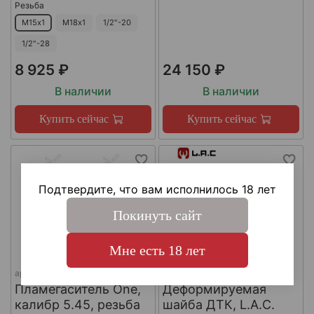
Резьба
М15х1
М18х1
1/2"-20
1/2"-28
8 925 ₽
24 150 ₽
В наличии
В наличии
Купить сейчас
Купить сейчас
Подтвердите, что вам исполнилось 18 лет
Покинуть сайт
Мне есть 18 лет
арт.
КА-Д-1
арт.
#LAC0141
Пламегаситель One,
Деформируемая
калибр 5.45, резьба
шайба ДТК, L.A.C.