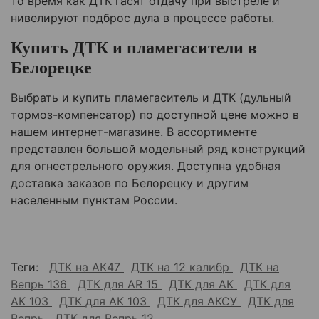
то время как ДТК гасят отдачу при выстреле и
нивелируют подброс дула в процессе работы.
Купить ДТК и пламегасители в
Белорецк
е
Выбрать и купить пламегаситель и ДТК (дульный
тормоз-компенсатор) по доступной цене можно в
нашем интернет-магазине. В ассортименте
представлен большой модельный ряд конструкций
для огнестрельного оружия. Доступна удобная
доставка заказов по
Белорецк
у и другим
населенным пунктам России.
Теги:
ДТК на АК47
ДТК на 12 калибр
ДТК на
Вепрь 136
ДТК для AR 15
ДТК для АК
ДТК для
АК 103
ДТК для АК 103
ДТК для АКСУ
ДТК для
Вепрь
ДТК для Вепрь 12