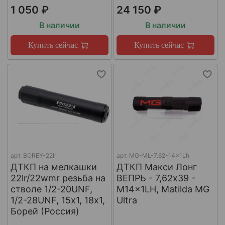
1 050 ₽
24 150 ₽
В наличии
В наличии
Купить сейчас
Купить сейчас
арт.
BOREY-22lr
арт.
MG-ML-7.62-14x1Lh
ДТКП на мелкашки
ДТКП Макси Лонг
22lr/22wmr резьба на
ВЕПРЬ - 7,62x39 -
стволе 1/2-20UNF,
M14x1LH, Matilda MG
1/2-28UNF, 15х1, 18х1,
Ultra
Борей (Россия)