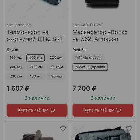
арт.
termo-brt
арт.
AAD-FH-W3
Термочехол на
Маскиратор «Волк»
охотничий ДТК, BRT
на 7.62, Armacon
Длина
Резьба
160 мм
200 мм
220 мм
М14х1л (левая)
240 мм
300 мм
350 мм
М24х1,5 (правая)
230 мм
180 мм
190 мм
1 607 ₽
7 700 ₽
В наличии
В наличии
Купить сейчас
Купить сейчас