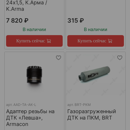
24х1,5, К.Арма /
K.Arma
7 820 ₽
315 ₽
В наличии
В наличии
Купить сейчас
Купить сейчас
арт.
AAD-TA-AK-L
арт.
BRT-PKM
Адаптер резьбы на
Газоразгруженный
ДТК «Левша»,
ДТК на ПКМ, BRT
Armacon