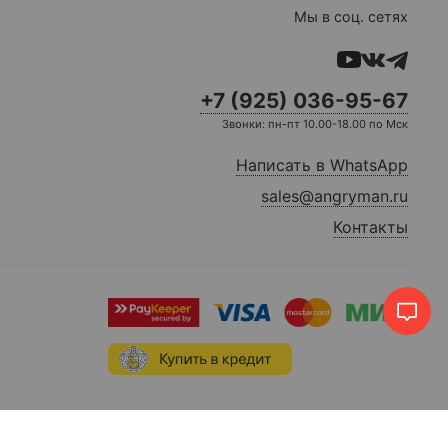
Мы в соц. сетях
+7 (925) 036-95-67
Звонки: пн-пт 10.00-18.00 по Мск
Написать в WhatsApp
sales@angryman.ru
Контакты