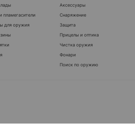
клады
Аксессуары
и пламегасители
Снаряжение
ы для оружия
Защита
азины
Прицелы и оптика
ятки
Чистка оружия
я
Фонари
Поиск по оружию