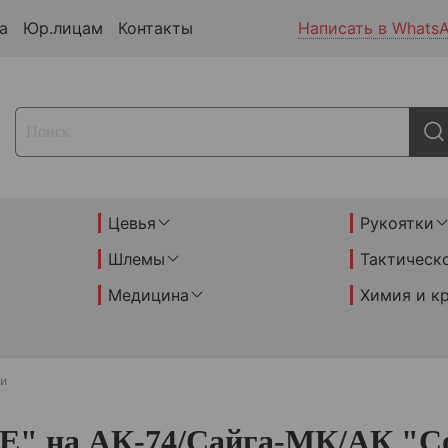
а
Юр.лицам
Контакты
Написать в Whats
Цевья
Рукоятки
Шлемы
Тактическ
Медицина
Химия и к
и
" на АК-74/Сайга-МК/АК "Сота