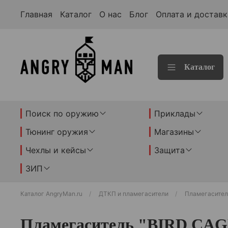
Главная
Каталог
О нас
Блог
Оплата и доставк
Каталог
Поиск по оружию
Приклады
Тюнинг оружия
Магазины
Чехлы и кейсы
Защита
ЗИП
Каталог AngryMan.ru
ДТКП и пламегасители
Пламегасител
Пламегаситель "BIRD CAGE