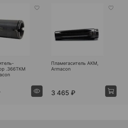
итель-
Пламегаситель АКМ,
С
ор .366ТКМ
Armacon
п
macon
5
K
₽
3 465 ₽