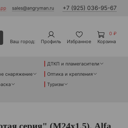
+7 (925) 036-95-67
App
sales@angryman.ru
0 ₽
Ваш город:
Профиль
Избранное
Корзина
ДТКП и пламегасители
ое снаряжение
Оптика и крепления
раска
Туризм
я серия" (М24х1,5), Alfa