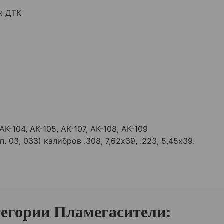
х ДТК
АК-104, АК-105, АК-107, АК-108, АК-109
03, 033) калибров .308, 7,62х39, .223, 5,45х39.
тегории Пламегасители: