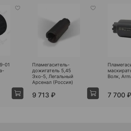
9-01
Пламегаситель-
Пламегас
а-
дожигатель 5,45
маскират
Эхо-5, Легальный
Волк, Ar
Арсенал (Россия)
9 713 ₽
7 700 