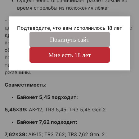
существенно ограничивает разлёт земли во
время стрельбы из положения лёжа;
- Конструкция детали состоит из внешнего
цилиндра и передней воронки, скрепленные друг с
Подтвердите, что вам исполнилось 18 лет
другом резьбой, и приварены. VR-DTLS АК-12
Покинуть сайт
выточен из прочной стали с пескоструйной
обработкой и оксидированным покрытием,
Мне есть 18 лет
поэтому дожигатель устойчив к любым
температурам, а также нагрузкам и образованию
ржавчины.
Совместимость:
Байонет 5,45 подходит:
5,45x39:
АК-12; TR3 5,45; TR3 5,45 Gen.2
Байонет 7,62 подходит:
7,62x39:
АК-15; TR3 7,62; TR3 7,62 Gen. 2