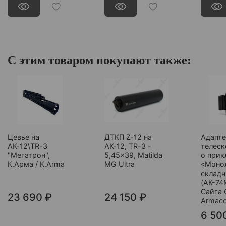
С этим товаром покупают также:
Цевье на
ДТКП Z-12 на
Адапт
АК-12\TR-3
АК-12, TR-3 -
телеск
"Мегатрон",
5,45x39, Matilda
о прик
К.Арма / K.Arma
MG Ultra
«Монол
складн
(АК-74
Сайга 
23 690 ₽
24 150 ₽
Armac
6 50