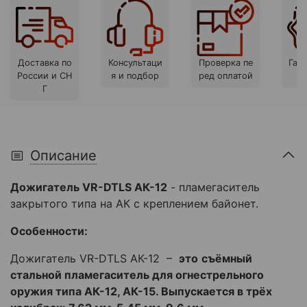
Доставка по
Консультаци
Проверка пе
Гара
России и СН
я и подбор
ред оплатой
Г
Описание
Дожигатель VR-DTLS АК-12
- пламегаситель
закрытого типа на АК с креплением байонет.
Особенности:
Дожигатель VR-DTLS АК-12
–
это
съёмный
стальной пламегаситель для огнестрельного
оружия типа АК-12, АК-15. Выпускается в трёх