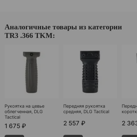
Аналогичные товары из категории
TR3 .366 TKM:
Рукоятка на цевье
Передняя рукоятка
Передн
облегченная, DLG
средняя, DLG Tactical
коротк
Tactical
2 557 ₽
2 36
1 675 ₽