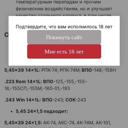
температурным перепадам и прочим
физическим воздействиям, но и улучшает
качество стального корпуса, в том числе
ударопрочность.
Подтвердите, что вам исполнилось 18 лет
Совместимость:
Покинуть сайт
Калибр - 5
,45, .223
;
Мне есть 18 лет
5,45 14x1L подходит:
5,45x39
14x1L:
РПК-74; РПК-74М;
ВПО
-148,-158Н
.223 Rem 14x1L: ВПО
-125,-155,-155-
18,-155СП,-155М,-165-01,-193
.243 Win 14x1L:
ВПО
-243;
СОК
-243
5,45 24x1,5 подходит:
5,45x39 24x1,5:
АК-74, АКС-74, АК-74М, АК-101,