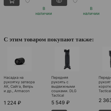
В
В
наличии
наличии
С этим товаром покупают также:
Насадка на
Передняя
Перед
рукоятку затвора
рукоять с
рукоят
АК, Сайга, Вепрь
выдвижными
коротк
и др., Armacon
сошками. DLG
Tactica
Tactical
2 36
5 549 ₽
1 224 ₽