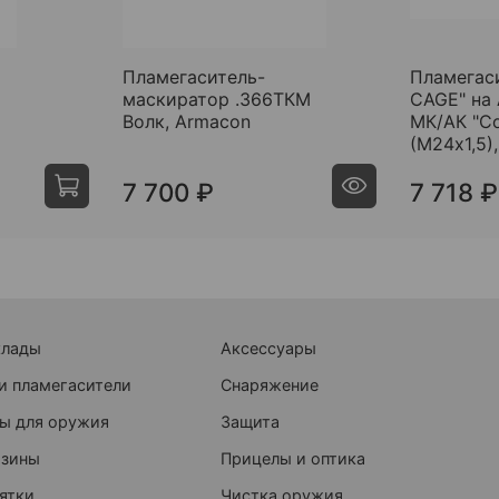
Пламегаситель-
Пламегаси
маскиратор .366ТКМ
CAGE" на 
Волк, Armacon
МК/АК "Со
(М24х1,5),
7 700 ₽
7 718 ₽
клады
Аксессуары
и пламегасители
Снаряжение
ы для оружия
Защита
азины
Прицелы и оптика
ятки
Чистка оружия