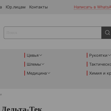
а
Юр.лицам
Контакты
Написать в Whats
Цевья
Рукоятки
Шлемы
Тактическ
Медицина
Химия и к
и
 Дельта-Тек