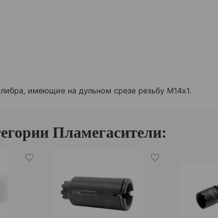
ибра, имеющие на дульном срезе резьбу М14х1.
тегории Пламегасители: