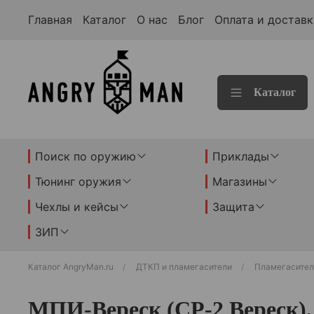
Главная
Каталог
О нас
Блог
Оплата и доставк
Каталог
Поиск по оружию
Приклады
Тюнинг оружия
Магазины
Чехлы и кейсы
Защита
ЗИП
Каталог AngryMan.ru
ДТКП и пламегасители
Пламегасител
МПИ-Вереск (СР-2 Вереск),