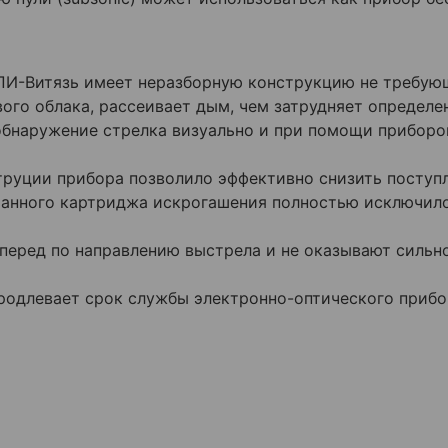
ПИ-Витязь имеет неразборную конструкцию не требую
ого облака, рассеивает дым, чем затрудняет определе
обнаружение стрелка визуально и при помощи приборов
уции прибора позволило эффективно снизить поступле
отанного картриджа искрогашения полностью исключило
вперед по направлению выстрела и не оказывают сильн
родлевает срок службы электронно-оптического прибо