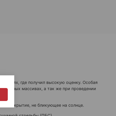
елениях, где получил высокую оценку. Особая
х, лесных массивах, а так же при проведении
вое покрытие, не бликующее на солнце.
есшумной стрельбы (ПБС)