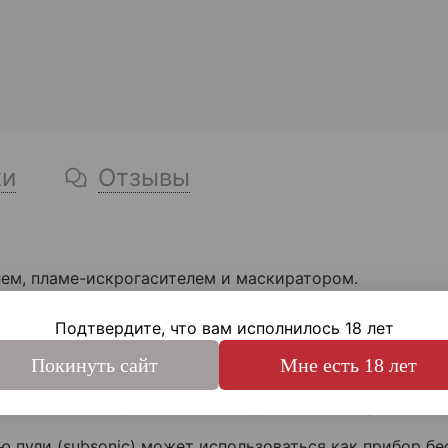
ки
Отзывы
лем, пламе-искрогасителем и маскиратором.
пытания и принят на снабжение в специальных подразд
Подтвердите, что вам исполнилось 18 лет
 небольших помещениях, узких коридорах, автомобиля
Покинуть сайт
Мне есть 18 лет
специальных марок сталей. Снаружи имеет черное мато
ю пули (subsonic) может использоваться как прибор б