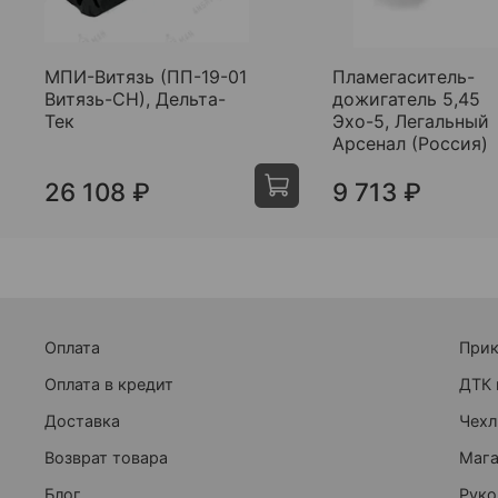
МПИ-Витязь (ПП-19-01
Пламегаситель-
Витязь-СН), Дельта-
дожигатель 5,45
Тек
Эхо-5, Легальный
Арсенал (Россия)
26 108 ₽
9 713 ₽
Оплата
При
Оплата в кредит
ДТК 
Доставка
Чехл
Возврат товара
Маг
Блог
Руко