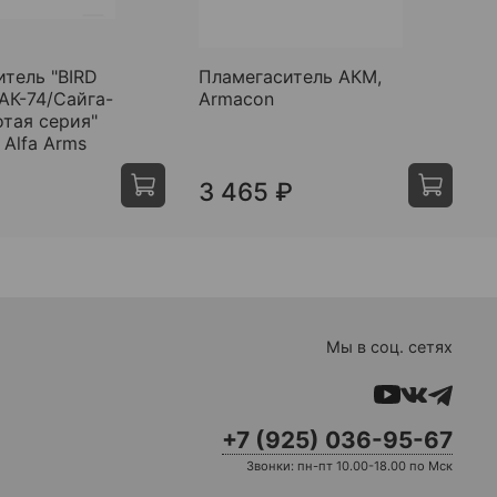
тель "BIRD
Пламегаситель АКМ,
С
АК-74/Сайга-
Armacon
п
тая серия"
5
 Alfa Arms
K
3 465 ₽
Мы в соц. сетях
+7 (925) 036-95-67
Звонки: пн-пт 10.00-18.00 по Мск