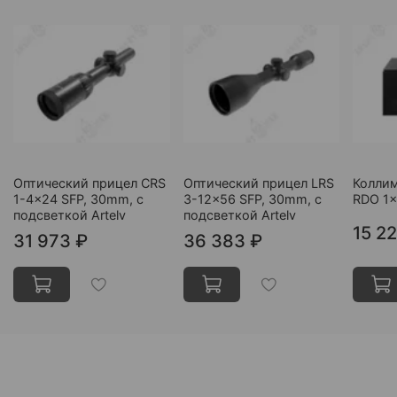
Оптический прицел CRS
Оптический прицел LRS
Колли
1-4x24 SFP, 30mm, с
3-12x56 SFP, 30mm, с
RDO 1x
подсветкой Artelv
подсветкой Artelv
15 2
31 973 ₽
36 383 ₽