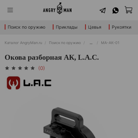
Поиск по оружию
Приклады
Цевья
Рукоятки
Каталог AngryMan.ru
Поиск по оружию
...
МА-АК-01
Окова разборная АК, L.A.C.
(0)