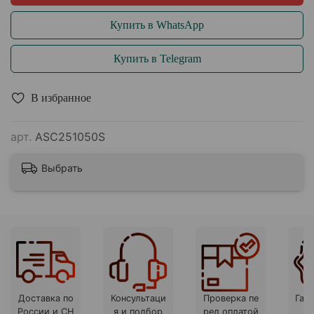
Купить в WhatsApp
Купить в Telegram
В избранное
арт.
ASC251050S
Выбрать
Доставка по
Консультаци
Проверка пе
Гара
России и СН
я и подбор
ред оплатой