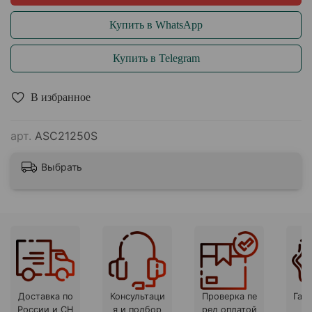
Купить в WhatsApp
Купить в Telegram
В избранное
арт.
ASC21250S
Выбрать
Доставка по
Консультаци
Проверка пе
Гара
России и СН
я и подбор
ред оплатой