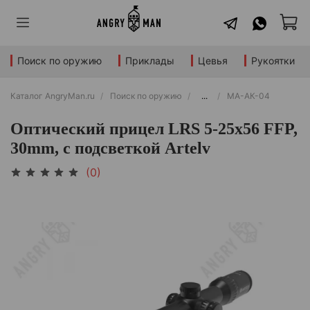
Поиск по оружию
Приклады
Цевья
Рукоятки
Каталог AngryMan.ru
Поиск по оружию
...
МА-АК-04
Оптический прицел LRS 5-25x56 FFP,
30mm, с подсветкой Artelv
(0)