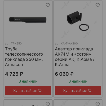
арт.
ТРК250
арт.
КА-Т-АК100
Труба
Адаптер приклада
телескопического
АК74М и «сотой»
приклада 250 мм.
серии АК, К.Арма /
Armacon
K.Arma
4 725 ₽
6 060 ₽
В наличии
В наличии
Купить сейчас
Купить сейчас