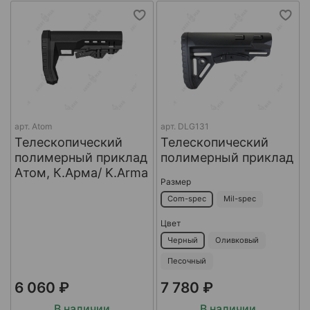
арт.
Atom
арт.
DLG131
Телескопический
Телескопический
полимерный приклад
полимерный приклад
Атом, К.Арма/ K.Arma
Размер
Com-spec
Mil-spec
Цвет
Черный
Оливковый
Песочный
6 060 ₽
7 780 ₽
В наличии
В наличии