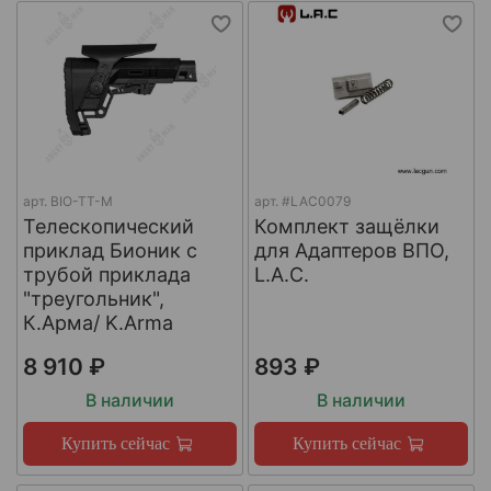
арт.
BIO-TT-M
арт.
#LAC0079
Телескопический
Комплект защёлки
приклад Бионик с
для Адаптеров ВПО,
трубой приклада
L.A.C.
"треугольник",
К.Арма/ K.Arma
8 910 ₽
893 ₽
В наличии
В наличии
Купить сейчас
Купить сейчас