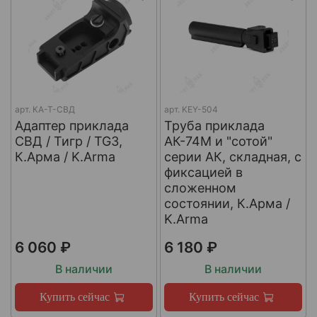
арт.
КА-Т-СВД
арт.
KEY-504
Адаптер приклада
Труба приклада
СВД / Тигр / TG3,
АК-74М и "сотой"
К.Арма / K.Arma
серии АК, складная, с
фиксацией в
сложенном
состоянии, К.Арма /
K.Arma
6 060 ₽
6 180 ₽
В наличии
В наличии
Купить сейчас
Купить сейчас