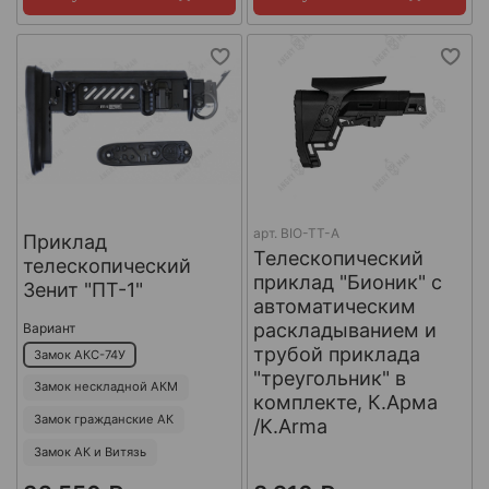
арт.
BIO-TT-A
Приклад
Телескопический
телескопический
приклад "Бионик" с
Зенит "ПТ-1"
автоматическим
раскладыванием и
Вариант
трубой приклада
Замок АКС-74У
"треугольник" в
Замок нескладной АКМ
комплекте, К.Арма
Замок гражданские АК
/K.Arma
Замок АК и Витязь