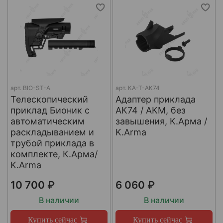
арт.
BIO-ST-A
арт.
КА-Т-АК74
Телескопический
Адаптер приклада
приклад Бионик с
АК74 / АКМ, без
автоматическим
завышения, К.Арма /
раскладыванием и
K.Arma
трубой приклада в
комплекте, К.Арма/
K.Arma
10 700 ₽
6 060 ₽
В наличии
В наличии
Купить сейчас
Купить сейчас