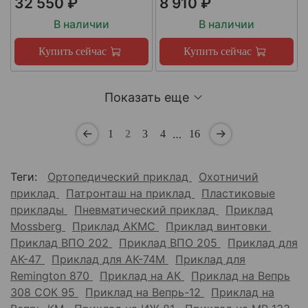
32 550 ₽
8 910 ₽
В наличии
В наличии
Купить сейчас
Купить сейчас
Показать еще
…
1
2
3
4
16
Теги:
Ортопедический приклад
Охотничий
приклад
Патронташ на приклад
Пластиковые
приклады
Пневматический приклад
Приклад
Mossberg
Приклад АКМС
Приклад винтовки
Приклад ВПО 202
Приклад ВПО 205
Приклад для
АК-47
Приклад для АК-74М
Приклад для
Remington 870
Приклад на АК
Приклад на Вепрь
308 СОК 95
Приклад на Вепрь-12
Приклад на