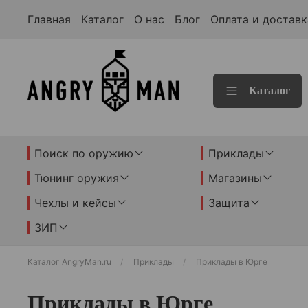
Главная
Каталог
О нас
Блог
Оплата и доставк
Каталог
Поиск по оружию
Приклады
Тюнинг оружия
Магазины
Чехлы и кейсы
Защита
ЗИП
Каталог AngryMan.ru
Приклады
Приклады в Юрге
Приклады в Юрге