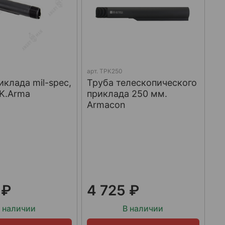
арт.
ТРК250
иклада mil-spec,
Труба телескопического
 K.Arma
приклада 250 мм.
Armacon
 ₽
4 725 ₽
 наличии
В наличии