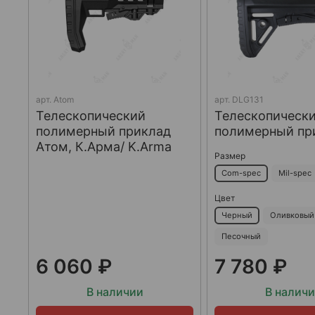
арт.
Atom
арт.
DLG131
Телескопический
Телескопическ
полимерный приклад
полимерный пр
Атом, К.Арма/ K.Arma
Размер
Com-spec
Mil-spec
Цвет
Черный
Оливковый
Песочный
6 060 ₽
7 780 ₽
В наличии
В налич