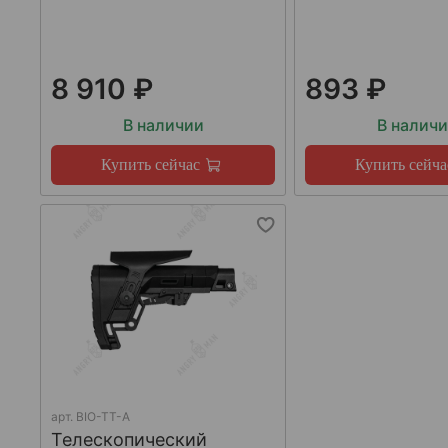
8 910 ₽
893 ₽
В наличии
В налич
Купить сейчас
Купить сейча
арт.
BIO-TT-A
Телескопический