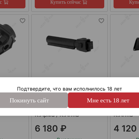
с
Купить сейчас
Купи
арт.
KEY-504
арт.
SH4
да СВД /
Труба приклада АК-74М
Складно
Подтвердите, что вам исполнилось 18 лет
ма /
и "сотой" серии АК,
модульно
Покинуть сайт
Мне есть 18 лет
складная, с фиксацией в
для труб
сложенном состоянии,
"треуголь
К.Арма / K.Arma
K.Arma
6 180 ₽
4 120