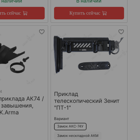
 наличии
В наличии
ть сейчас
Купить сейчас
74
Приклад
приклада АК74 /
телескопический Зенит
 завышения,
"ПТ-1"
 K.Arma
Вариант
Замок АКС-74У
Замок нескладной АКМ