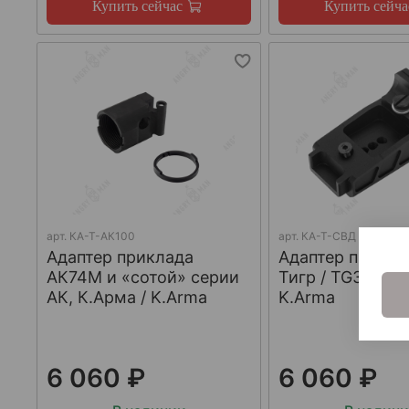
Купить сейчас
Купить сейча
арт.
КА-Т-АК100
арт.
КА-Т-СВД
Адаптер приклада
Адаптер прикла
АК74М и «сотой» серии
Тигр / TG3, К.Ар
АК, К.Арма / K.Arma
K.Arma
6 060 ₽
6 060 ₽