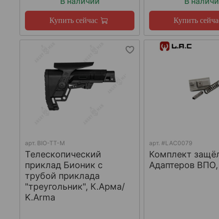
В наличии
В налич
Купить сейчас
Купить сейча
арт.
BIO-TT-M
арт.
#LAC0079
Телескопический
Комплект защё
приклад Бионик с
Адаптеров ВПО, 
трубой приклада
"треугольник", К.Арма/
K.Arma