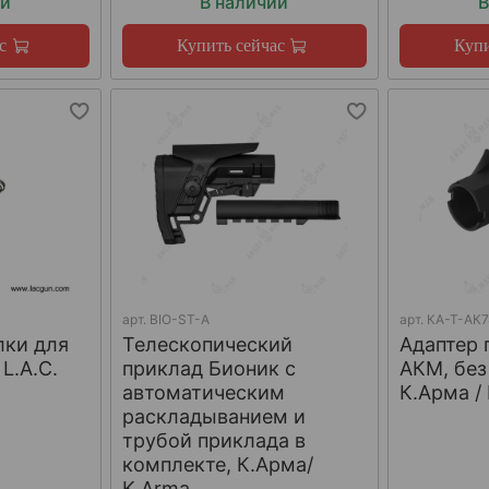
ии
В наличии
В
с
Купить сейчас
Купи
арт.
BIO-ST-A
арт.
КА-Т-АК
лки для
Телескопический
Адаптер 
L.A.C.
приклад Бионик с
АКМ, без
автоматическим
К.Арма /
раскладыванием и
трубой приклада в
комплекте, К.Арма/
K.Arma