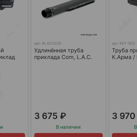
арт.
#LAC0025
арт.
KEY-500
ий
Удлинённая труба
Труба пр
иклад
приклада Com, L.A.C.
К.Арма /
3 675 ₽
3 970
ии
В наличии
В