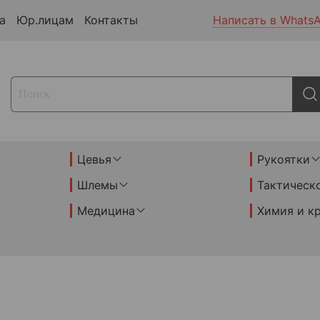
а
Юр.лицам
Контакты
Написать в Whats
Цевья
Рукоятки
Шлемы
Тактическ
Медицина
Химия и к