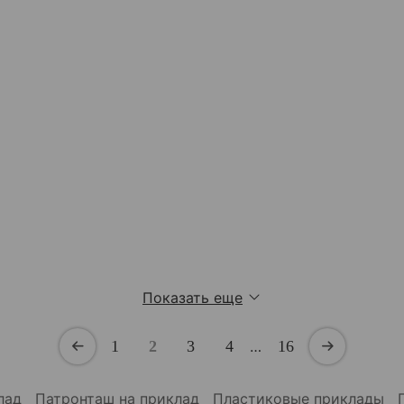
Показать еще
1
2
3
4
…
16
клад
Патронташ на приклад
Пластиковые приклады