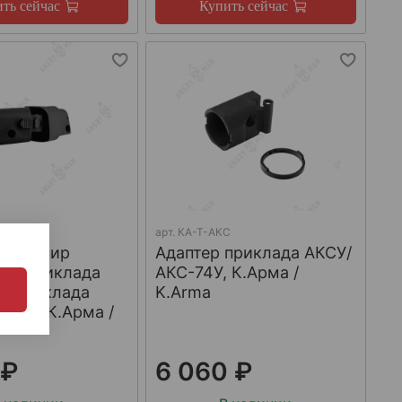
ть сейчас
Купить сейчас
арт.
КА-Т-АКС
й шарнир
Адаптер приклада АКСУ/
го приклада
АКС-74У, К.Арма /
ы приклада
K.Arma
ник", К.Арма /
 ₽
6 060 ₽