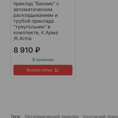
приклад "Бионик" с
автоматическим
раскладыванием и
трубой приклада
"треугольник" в
комплекте, К.Арма
/K.Arma
8 910 ₽
В наличии
Купить сейчас
Теги:
Ортопедический приклад
Охотничий при