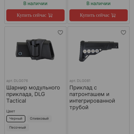
В наличии
В наличии
Купить сейчас
Купить сейчас
арт.
DLG076
арт.
DLG081
Шарнир модульного
Приклад с
приклада, DLG
патронташем и
Tactical
интегрированной
трубой
Цвет
Черный
Оливковый
Песочный