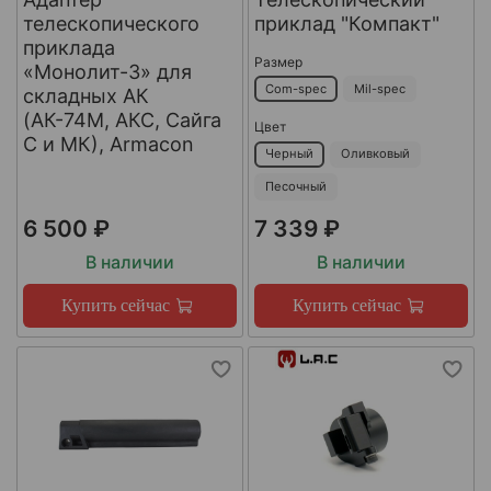
телескопического
приклад "Компакт"
приклада
Размер
«Монолит-3» для
Com-spec
Mil-spec
складных АК
(АК-74М, АКС, Сайга
Цвет
С и МК), Armacon
Черный
Оливковый
Песочный
6 500 ₽
7 339 ₽
В наличии
В наличии
Купить сейчас
Купить сейчас