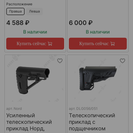
Расположение
Правша
Левша
4 588 ₽
6 000 ₽
В наличии
В наличии
Купить сейчас
Купить сейчас
арт.
Nord
арт.
DLG056/051
Усиленный
Телескопический
телескопический
приклад с
приклад Норд,
подщечником