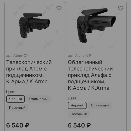
арт.
Atom-CP
арт.
Alpha-CP
Телескопический
Облегченный
приклад Атом с
телескопический
подщечником,
приклад Альфа с
К.Арма / K.Arma
подщечником,
К.Арма / K.Arma
Цвет
Цвет
Черный
Оливковый
Черный
Оливковый
Песочный
Песочный
6 540 ₽
6 540 ₽