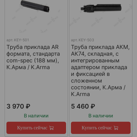
арт.
KEY-501
арт.
KEY-503
Труба приклада AR
Труба приклада АКМ,
формата, стандарта
АК74, складная, с
com-spec (188 мм),
интегрированным
К.Арма / K.Arma
адаптером приклада
и фиксацией в
сложенном
состоянии, К.Арма /
K.Arma
3 970 ₽
5 460 ₽
В наличии
В наличии
Купить сейчас
Купить сейчас