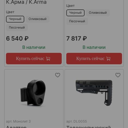
К.Арма / K.Arma
Цвет
Цвет
Черный
Оливковый
Черный
Оливковый
Песочный
Песочный
6 540 ₽
7 817 ₽
В наличии
В наличии
Купить сейчас
Купить сейчас
арт.
Монолит 3
арт.
DLG055
Адаптер
Телескопический