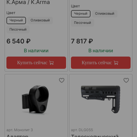
К.Арма / K.Arma
Цвет
Цвет
Черный
Оливковый
Черный
Оливковый
Песочный
Песочный
6 540 ₽
7 817 ₽
В наличии
В наличии
Купить сейчас
Купить сейчас
арт.
Монолит 3
арт.
DLG055
Адаптер
Телескопический