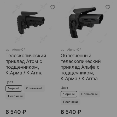
арт.
Atom-CP
арт.
Alpha-CP
Телескопический
Облегченный
приклад Атом с
телескопический
подщечником,
приклад Альфа с
К.Арма / K.Arma
подщечником,
К.Арма / K.Arma
Цвет
Цвет
Черный
Оливковый
Черный
Оливковый
Песочный
Песочный
6 540 ₽
6 540 ₽