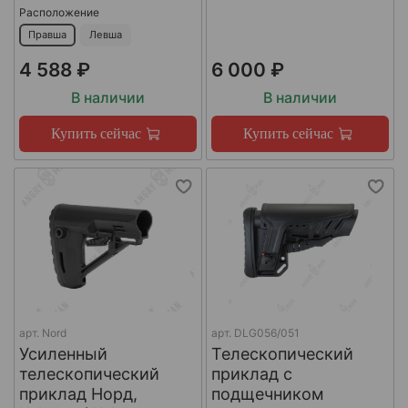
Расположение
Правша
Левша
4 588 ₽
6 000 ₽
В наличии
В наличии
Купить сейчас
Купить сейчас
арт.
Nord
арт.
DLG056/051
Усиленный
Телескопический
телескопический
приклад с
приклад Норд,
подщечником