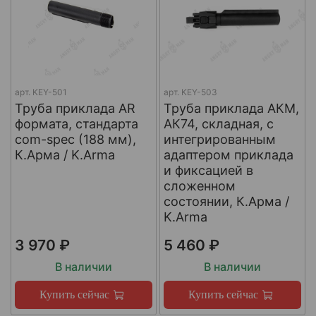
арт.
KEY-501
арт.
KEY-503
Труба приклада AR
Труба приклада АКМ,
формата, стандарта
АК74, складная, с
com-spec (188 мм),
интегрированным
К.Арма / K.Arma
адаптером приклада
и фиксацией в
сложенном
состоянии, К.Арма /
K.Arma
3 970 ₽
5 460 ₽
В наличии
В наличии
Купить сейчас
Купить сейчас