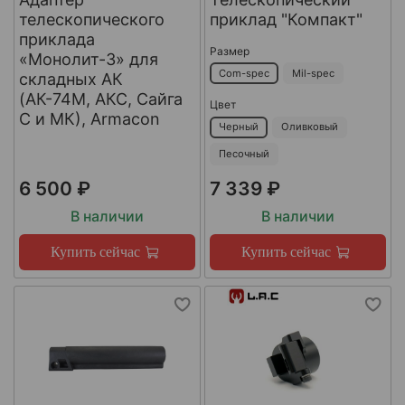
телескопического
приклад "Компакт"
приклада
Размер
«Монолит-3» для
Com-spec
Mil-spec
складных АК
(АК-74М, АКС, Сайга
Цвет
С и МК), Armacon
Черный
Оливковый
Песочный
6 500 ₽
7 339 ₽
В наличии
В наличии
Купить сейчас
Купить сейчас