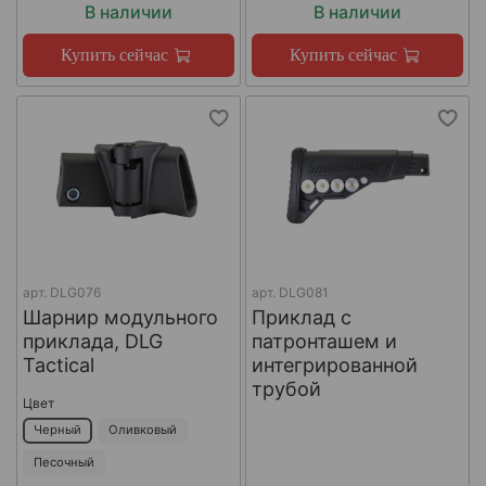
В наличии
В наличии
Купить сейчас
Купить сейчас
арт.
DLG076
арт.
DLG081
Шарнир модульного
Приклад с
приклада, DLG
патронташем и
Tactical
интегрированной
трубой
Цвет
Черный
Оливковый
Песочный