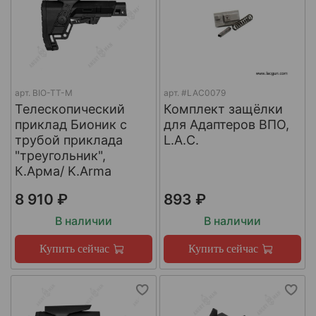
арт.
BIO-TT-M
арт.
#LAC0079
Телескопический
Комплект защёлки
приклад Бионик с
для Адаптеров ВПО,
трубой приклада
L.A.C.
"треугольник",
К.Арма/ K.Arma
8 910 ₽
893 ₽
В наличии
В наличии
Купить сейчас
Купить сейчас