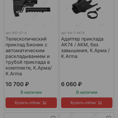
арт.
BIO-ST-A
арт.
КА-Т-АК74
Телескопический
Адаптер приклада
приклад Бионик с
АК74 / АКМ, без
автоматическим
завышения, К.Арма /
раскладыванием и
K.Arma
трубой приклада в
комплекте, К.Арма/
K.Arma
10 700 ₽
6 060 ₽
В наличии
В наличии
Купить сейчас
Купить сейчас