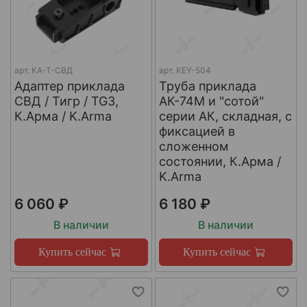
арт.
КА-Т-СВД
арт.
KEY-504
Адаптер приклада
Труба приклада
СВД / Тигр / TG3,
АК-74М и "сотой"
К.Арма / K.Arma
серии АК, складная, с
фиксацией в
сложенном
состоянии, К.Арма /
K.Arma
6 060 ₽
6 180 ₽
В наличии
В наличии
Купить сейчас
Купить сейчас