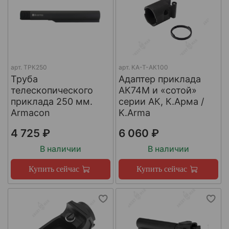
арт.
ТРК250
арт.
КА-Т-АК100
Труба
Адаптер приклада
телескопического
АК74М и «сотой»
приклада 250 мм.
серии АК, К.Арма /
Armacon
K.Arma
4 725 ₽
6 060 ₽
В наличии
В наличии
Купить сейчас
Купить сейчас