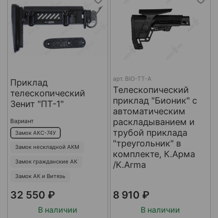
арт.
BIO-TT-A
Приклад
Телескопический
телескопический
приклад "Бионик" с
Зенит "ПТ-1"
автоматическим
раскладыванием и
Вариант
трубой приклада
Замок АКС-74У
"треугольник" в
Замок нескладной АКМ
комплекте, К.Арма
Замок гражданские АК
/K.Arma
Замок АК и Витязь
32 550 ₽
8 910 ₽
В наличии
В наличии