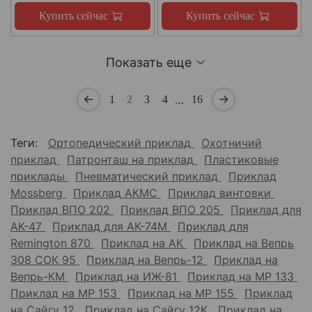
Купить сейчас
Купить сейчас
Показать еще
…
1
2
3
4
16
Теги:
Ортопедический приклад
Охотничий
приклад
Патронташ на приклад
Пластиковые
приклады
Пневматический приклад
Приклад
Mossberg
Приклад АКМС
Приклад винтовки
Приклад ВПО 202
Приклад ВПО 205
Приклад для
АК-47
Приклад для АК-74М
Приклад для
Remington 870
Приклад на АК
Приклад на Вепрь
308 СОК 95
Приклад на Вепрь-12
Приклад на
Вепрь-КМ
Приклад на ИЖ-81
Приклад на МР 133
Приклад на МР 153
Приклад на МР 155
Приклад
на Сайгу 12
Приклад на Сайгу 12К
Приклад на