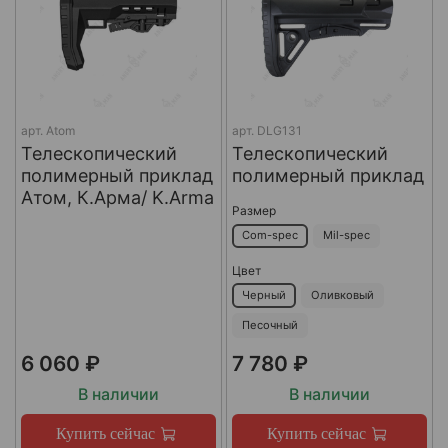
арт.
Atom
арт.
DLG131
Телескопический
Телескопический
полимерный приклад
полимерный приклад
Атом, К.Арма/ K.Arma
Размер
Com-spec
Mil-spec
Цвет
Черный
Оливковый
Песочный
6 060 ₽
7 780 ₽
В наличии
В наличии
Купить сейчас
Купить сейчас