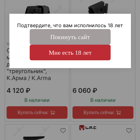
Подтвердите, что вам исполнилось 18 лет
Покинуть сайт
арт.
SH4
арт.
КА-Т-АКС
Складной шарнир
Адаптер приклада
Мне есть 18 лет
модульного приклада
АКСУ/АКС-74У,
для трубы приклада
К.Арма / K.Arma
"треугольник",
К.Арма / K.Arma
4 120 ₽
6 060 ₽
В наличии
В наличии
Купить сейчас
Купить сейчас