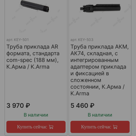
арт.
KEY-501
арт.
KEY-503
Труба приклада AR
Труба приклада АКМ,
формата, стандарта
АК74, складная, с
com-spec (188 мм),
интегрированным
К.Арма / K.Arma
адаптером приклада
и фиксацией в
сложенном
состоянии, К.Арма /
K.Arma
3 970 ₽
5 460 ₽
В наличии
В наличии
Купить сейчас
Купить сейчас