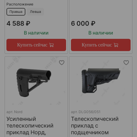
Расположение
Правша
Левша
4 588 ₽
6 000 ₽
В наличии
В наличии
Купить сейчас
Купить сейчас
арт.
Nord
арт.
DLG056/051
Усиленный
Телескопический
телескопический
приклад с
приклад Норд,
подщечником