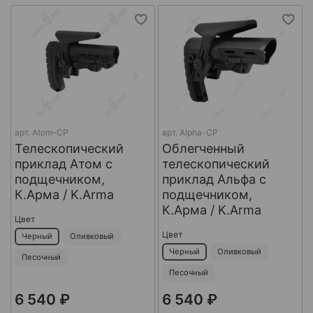
арт.
Atom-CP
арт.
Alpha-CP
Телескопический
Облегченный
приклад Атом с
телескопический
подщечником,
приклад Альфа с
К.Арма / K.Arma
подщечником,
К.Арма / K.Arma
Цвет
Цвет
Черный
Оливковый
Черный
Оливковый
Песочный
Песочный
6 540 ₽
6 540 ₽