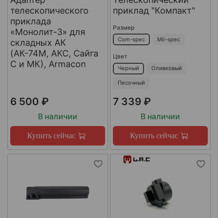
телескопического
приклад "Компакт"
приклада
Размер
«Монолит-3» для
Com-spec
Mil-spec
складных АК
(АК-74М, АКС, Сайга
Цвет
С и МК), Armacon
Черный
Оливковый
Песочный
6 500 ₽
7 339 ₽
В наличии
В наличии
Купить сейчас
Купить сейчас