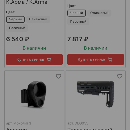
К.Арма / K.Arma
Цвет
Цвет
Черный
Оливковый
Черный
Оливковый
Песочный
Песочный
6 540 ₽
7 817 ₽
В наличии
В наличии
Купить сейчас
Купить сейчас
арт.
Монолит 3
арт.
DLG055
Адаптер
Телескопический