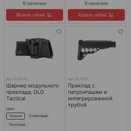
В наличии
В наличии
Купить сейчас
Купить сейчас
арт.
DLG076
арт.
DLG081
Шарнир модульного
Приклад с
приклада, DLG
патронташем и
Tactical
интегрированной
трубой
Цвет
Черный
Оливковый
Песочный