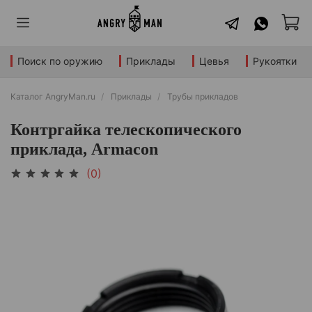
Поиск по оружию
Приклады
Цевья
Рукоятки
Каталог AngryMan.ru
Приклады
Трубы прикладов
Контргайка телескопического
приклада, Armacon
(0)