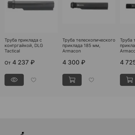
Труба приклада с
Труба телескопического
Труба 
контргайкой, DLG
приклада 185 мм,
прикла
Tactical
Armacon
Armac
4 237 ₽
4 300 ₽
4 72
От